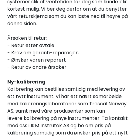
systemer slik at ventetiden for deg som kunde blir
Termografi
kortest mulig. Vi ber deg derfor om at du benytter
vårt returskjema som du kan laste ned til høyre på
Undervisning
denne siden.
Årsaken til retur:
Navigasjon & Kommunikasjon
- Retur etter avtale
- Krav om garanti-reparasjon
Maskinvern & Instrumentering
- Ønsker varen reparert
- Retur av andre årsaker
Tilbehør
Ny-kalibrering
Kalibrering kan bestilles samtidig med levering av
Kampanjer
ett nytt instrument. Vi har ett nært samarbeide
med kalibreringslaboratorier som Trescal Norway
Outlet
AS, samt med våre produsenter som kan
levere kalibrering på nye instrumenter. Ta kontakt
med oss i IKM Instrutek AS og be om pris på
kalibrering samtidig som du ønsker pris på ett nytt