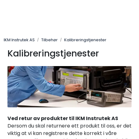
Skip to main content
Løsningssenter
IKM Instrutek AS
Tilbehør
Kalibreringstjenester
Elektro
Kalibreringstjenester
Elektronikk
Prosess
Frekvensomformere
Miljø og sikkerhet
Ved retur av produkter til IKM Instrutek AS
Dersom du skal returnere ett produkt til oss, er det
Kalibratorer
viktig at vi kan registrere dette korrekt i våre