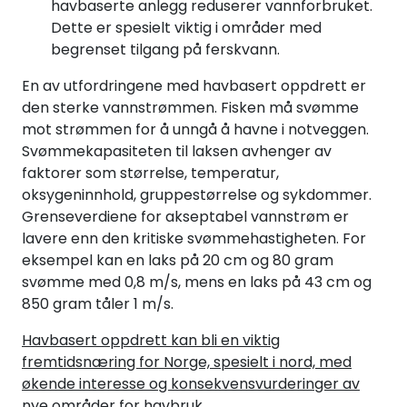
havbaserte anlegg reduserer vannforbruket.
Dette er spesielt viktig i områder med
begrenset tilgang på ferskvann.
En av utfordringene med havbasert oppdrett er
den sterke vannstrømmen. Fisken må svømme
mot strømmen for å unngå å havne i notveggen.
Svømmekapasiteten til laksen avhenger av
faktorer som størrelse, temperatur,
oksygeninnhold, gruppestørrelse og sykdommer.
Grenseverdiene for akseptabel vannstrøm er
lavere enn den kritiske svømmehastigheten. For
eksempel kan en laks på 20 cm og 80 gram
svømme med 0,8 m/s, mens en laks på 43 cm og
850 gram tåler 1 m/s.
Havbasert oppdrett kan bli en viktig
fremtidsnæring for Norge, spesielt i nord, med
økende interesse og konsekvensvurderinger av
nye områder for havbruk