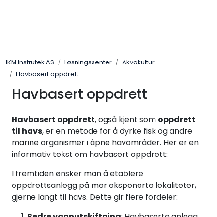
Skip to main content
Løsningssenter
IKM Instrutek AS
Løsningssenter
Akvakultur
Elektro
Havbasert oppdrett
Havbasert oppdrett
Elektronikk
Havbasert oppdrett
, også kjent som
oppdrett
Prosess
til havs
, er en metode for å dyrke fisk og andre
marine organismer i åpne havområder. Her er en
Frekvensomformere
informativ tekst om havbasert oppdrett:
Miljø og sikkerhet
I fremtiden ønsker man å etablere
oppdrettsanlegg på mer eksponerte lokaliteter,
gjerne langt til havs. Dette gir flere fordeler:
Kalibratorer
Bedre vannutskiftning
: Havbaserte anlegg