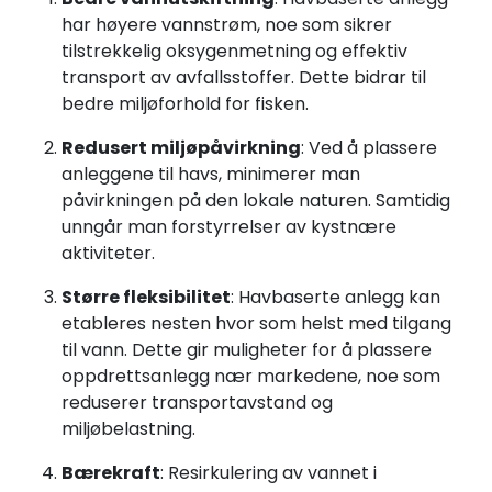
Termografi
har høyere vannstrøm, noe som sikrer
tilstrekkelig oksygenmetning og effektiv
transport av avfallsstoffer. Dette bidrar til
Undervisning
bedre miljøforhold for fisken.
Navigasjon & Kommunikasjon
Redusert miljøpåvirkning
: Ved å plassere
anleggene til havs, minimerer man
påvirkningen på den lokale naturen. Samtidig
Maskinvern & Instrumentering
unngår man forstyrrelser av kystnære
aktiviteter.
Tilbehør
Større fleksibilitet
: Havbaserte anlegg kan
etableres nesten hvor som helst med tilgang
Kampanjer
til vann. Dette gir muligheter for å plassere
oppdrettsanlegg nær markedene, noe som
Outlet
reduserer transportavstand og
miljøbelastning.
Bærekraft
: Resirkulering av vannet i