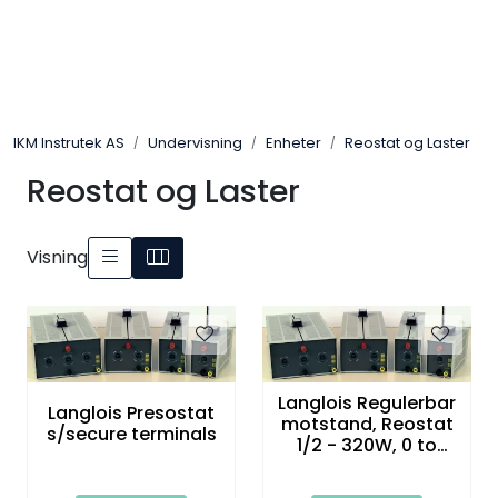
Skip to main content
Løsningssenter
IKM Instrutek AS
Undervisning
Enheter
Reostat og Laster
Elektro
Reostat og Laster
Elektronikk
Visning
Prosess
Frekvensomformere
Miljø og sikkerhet
Langlois Regulerbar
Langlois Presostat
motstand, Reostat
s/secure terminals
1/2 - 320W, 0 to
Kalibratorer
3300? / 0.3A