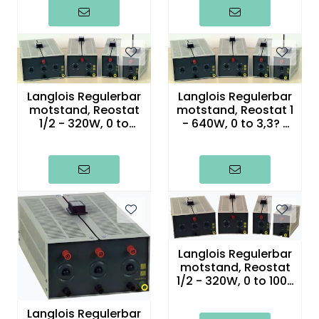
Termografi
Undervisning
Navigasjon & Kommunikasjon
Langlois Regulerbar
Langlois Regulerbar
motstand, Reostat
motstand, Reostat 1
1/2 - 320W, 0 to
- 640W, 0 to 3,3? /
Maskinvern & Instrumentering
330? / 1A
14A
Tilbehør
Kampanjer
Outlet
Langlois Regulerbar
motstand, Reostat
1/2 - 320W, 0 to 100?
/ 1.8A
Langlois Regulerbar