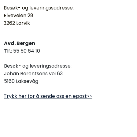
Termografi
Besøk- og leveringssadresse:
Elveveien 28
Undervisning
3262 Larvik
Navigasjon & Kommunikasjon
Avd. Bergen
Tlf.: 55 50 64 10
Maskinvern & Instrumentering
Besøk- og leveringsadresse:
Tilbehør
Johan Berentsens vei 63
5160 Laksevåg
Kampanjer
Trykk her for å sende oss en epost>>
Outlet