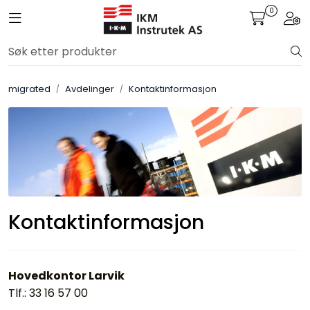
Skip to main content
0
Toggle navigation
Togg
Løsningssenter
migrated
Avdelinger
Kontaktinformasjon
Elektro
Elektronikk
Prosess
Frekvensomformere
Kontaktinformasjon
Miljø og sikkerhet
Hovedkontor Larvik
Kalibratorer
Tlf.: 33 16 57 00