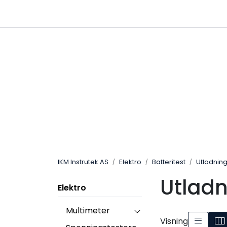
Skip to main content
|
|
Følg oss på Linkedin
Hjemmeside
IKM Instrutek AS
Elektro
Batteritest
Utladning
Utladn
Elektro
Multimeter
Visning