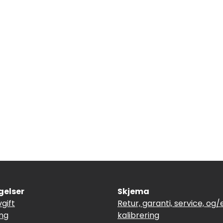
gelser
Skjema
vgift
Retur, garanti, service, og/e
ing
kalibrering