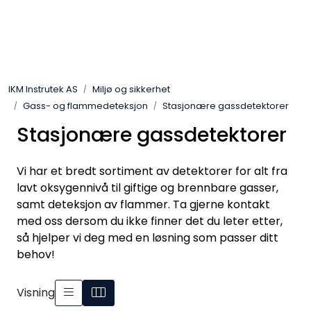
Skip to main content
Løsningssenter
IKM Instrutek AS
Miljø og sikkerhet
Elektro
Gass- og flammedeteksjon
Stasjonære gassdetektorer
Stasjonære gassdetektorer
Elektronikk
Vi har et bredt sortiment av detektorer for alt fra
Prosess
lavt oksygennivå til giftige og brennbare gasser,
samt deteksjon av flammer. Ta gjerne kontakt
Frekvensomformere
med oss dersom du ikke finner det du leter etter,
så hjelper vi deg med en løsning som passer ditt
Miljø og sikkerhet
behov!
Kalibratorer
Visning