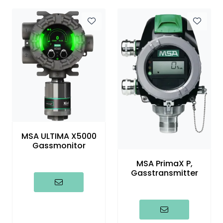
Termografi
Undervisning
Navigasjon & Kommunikasjon
Maskinvern & Instrumentering
Tilbehør
MSA ULTIMA X5000
Gassmonitor
Kampanjer
MSA PrimaX P,
Gasstransmitter
Outlet