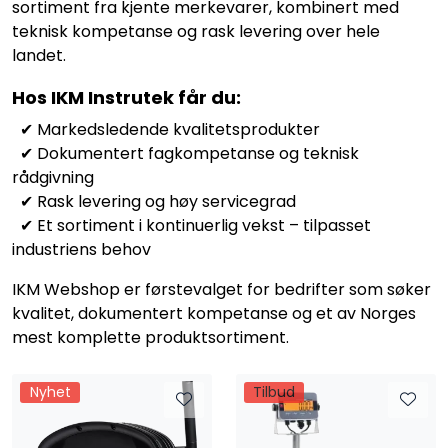
sortiment fra kjente merkevarer, kombinert med
Termografi
teknisk kompetanse og rask levering over hele
landet.
Undervisning
Hos IKM Instrutek får du:
Navigasjon & Kommunikasjon
✔ Markedsledende kvalitetsprodukter
✔ Dokumentert fagkompetanse og teknisk
rådgivning
Maskinvern & Instrumentering
✔ Rask levering og høy servicegrad
✔ Et sortiment i kontinuerlig vekst – tilpasset
Tilbehør
industriens behov
IKM Webshop er førstevalget for bedrifter som søker
Kampanjer
kvalitet, dokumentert kompetanse og et av Norges
mest komplette produktsortiment.
Outlet
Nyhet
Tilbud