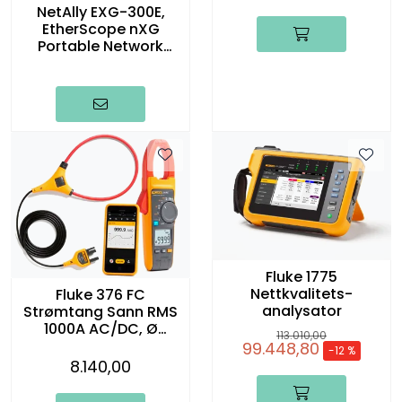
NetAlly EXG-300E,
EtherScope nXG
Portable Network
Expert (Part Tri-Band)
Fluke 1775
Nettkvalitets-
Fluke 376 FC
analysator
Strømtang Sann RMS
1000A AC/DC, Ø
113.010,00
34mm inkl. iFlex
99.448,80
-12 %
8.140,00