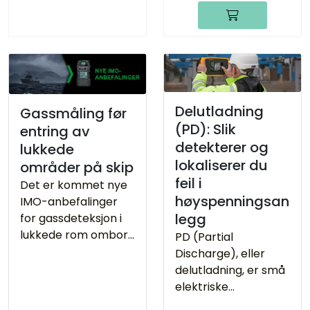
Delutladning
Gassmåling før
(PD): Slik
entring av
detekterer og
lukkede
lokaliserer du
områder på skip
feil i
Det er kommet nye
høyspenningsan
IMO-anbefalinger
legg
for gassdeteksjon i
lukkede rom ombord
PD (Partial
på skip. Nytt er
Discharge), eller
behovet for
delutladning, er små
monitorering av CO2
elektriske
nivåer. Les mer om
utladninger som