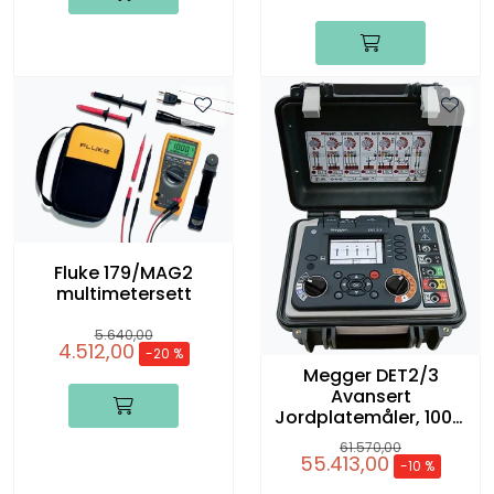
Fluke 179/MAG2
multimetersett
5.640,00
4.512,00
-20 %
Megger DET2/3
Avansert
Jordplatemåler, 100M
KIT, komplett
61.570,00
55.413,00
-10 %