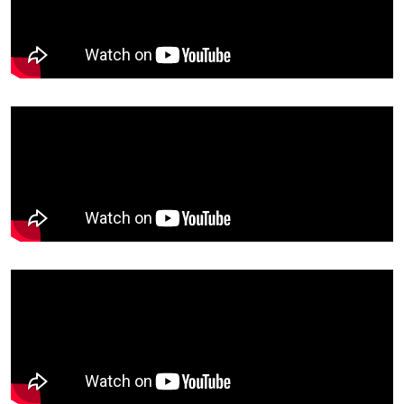
det nå mulig å
oppdage og følge
opp PD raskt og
brukervennlig – før
problemene utvikler
seg.