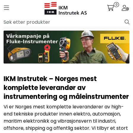
Skip to main content
0
Toggle navigation
Togg
Løsningssenter
Elektro
Elektronikk
Prosess
IKM Instrutek – Norges mest
komplette leverandør av
Frekvensomformere
instrumentering og måleinstrumenter
Miljø og sikkerhet
Vi er Norges mest komplette leverandører av high-
end tekniske produkter innen elektro, automasjon,
maritim elektronikk og vibrasjonsvern til industri,
Kalibratorer
offshore, shipping og offentlig sektor. Vi tilbyr et stort