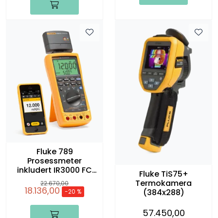
Fluke 789
Prosessmeter
inkludert IR3000 FC
Fluke TiS75+
Connector
Termokamera
22.670,00
18.136,00
(384x288)
-20 %
57.450,00