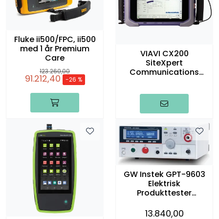
Fluke ii500/FPC, ii500
med 1 år Premium
VIAVI CX200
Care
SiteXpert
Communications
123.260,00
91.212,40
-26 %
Service Monitor
GW Instek GPT-9603
Elektrisk
Produkttester
AC/DC/IR, AC 100VA
13.840,00