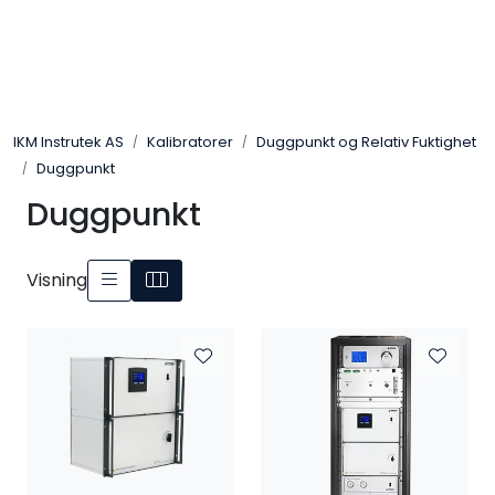
Skip to main content
Løsningssenter
IKM Instrutek AS
Kalibratorer
Duggpunkt og Relativ Fuktighet
Elektro
Duggpunkt
Duggpunkt
Elektronikk
Prosess
Visning
Frekvensomformere
Miljø og sikkerhet
Kalibratorer