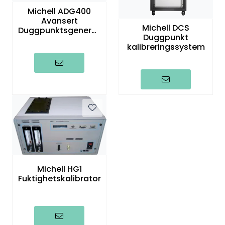
Termografi
Michell ADG400
Avansert
Michell DCS
Duggpunktsgenerat
Duggpunkt
Undervisning
or
kalibreringssystem
Navigasjon & Kommunikasjon
Maskinvern & Instrumentering
Tilbehør
Kampanjer
Michell HG1
Outlet
Fuktighetskalibrator