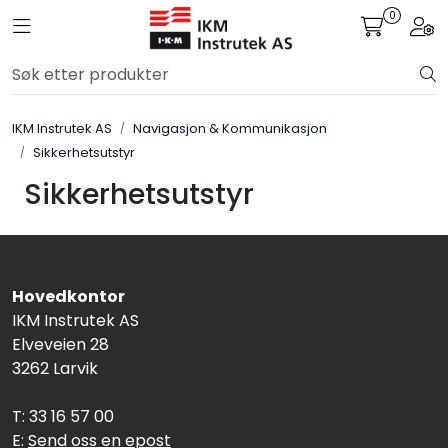
Skip to main content
0
Toggle navigation
Togg
Løsningssenter
IKM Instrutek AS
Navigasjon & Kommunikasjon
Elektro
Sikkerhetsutstyr
Sikkerhetsutstyr
Elektronikk
Prosess
Hovedkontor
Frekvensomformere
IKM Instrutek AS
Elveveien 28
Miljø og sikkerhet
3262 Larvik
Kalibratorer
T: 33 16 57 00
E:
Send oss en epost