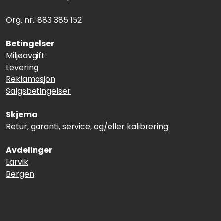
Termografi
Org. nr.: 883 385 152
Undervisning
Betingelser
Miljøavgift
Navigasjon & Kommunikasjon
Levering
Reklamasjon
Salgsbetingelser
Maskinvern & Instrumentering
Skjema
Tilbehør
Retur, garanti, service, og/eller kalibrering
Kampanjer
Avdelinger
Larvik
Outlet
Bergen