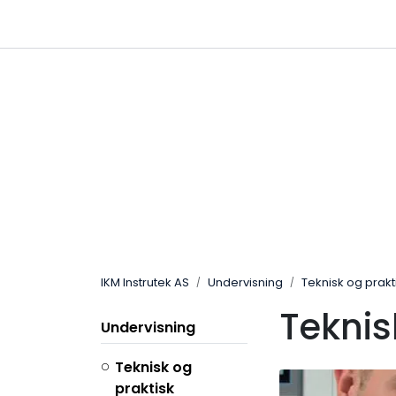
Skip to main content
|
|
Følg oss på Linkedin
Hjemmeside
IKM Instrutek AS
Undervisning
Teknisk og prak
Teknis
Undervisning
Teknisk og
praktisk