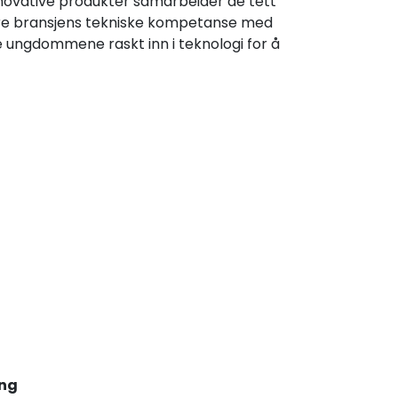
 innovative produkter samarbeider de tett
nere bransjens tekniske kompetanse med
ge ungdommene raskt inn i teknologi for å
ing