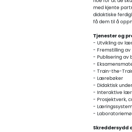
noe for at de ska
med kjente partn
didaktiske ferdig
få dem til å oppn
Tjenester og pr
- Utvikling av læ
- Fremstilling a
- Publisering av
- Eksamensmate
- Train-the-Trai
- Lærebøker
- Didaktisk unde
- Interaktive l
- Prosjektverk,
- Læringssystem
- Laboratoriemø
Skreddersydd o