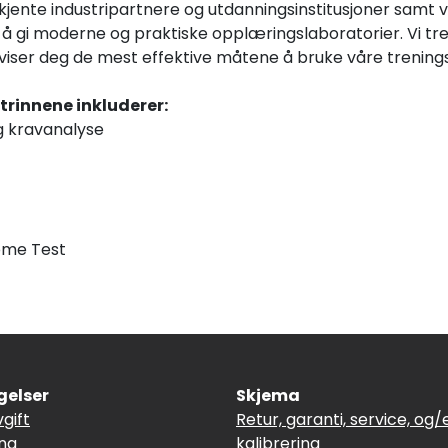
ente industripartnere og utdanningsinstitusjoner samt vå
s å gi moderne og praktiske opplæringslaboratorier. Vi t
viser deg de mest effektive måtene å bruke våre trening
trinnene inkluderer:
g kravanalyse
ome Test
gelser
Skjema
vgift
Retur, garanti, service, og/e
ing
kalibrering