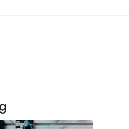
0
 til IKM Instrutek AS
Favoritter
Logg inn
ng