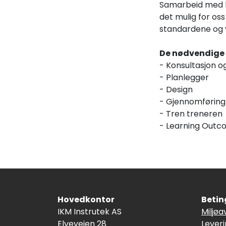
Samarbeid med kj
det mulig for os
standardene og 
De nødvendige 
- Konsultasjon o
- Planlegger
- Design
- Gjennomføring
- Tren treneren
- Learning Outc
Hovedkontor
Betin
IKM Instrutek AS
Miljøa
Elveveien 28
Lever