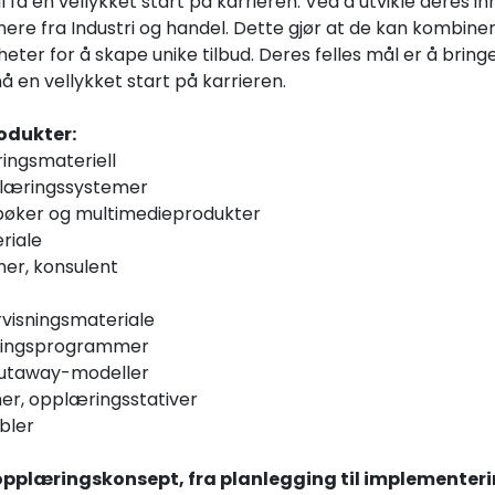
l få en vellykket start på karrieren. Ved å utvikle deres
ere fra Industri og handel. Dette gjør at de kan kombi
heter for å skape unike tilbud. Deres felles mål er å brin
å en vellykket start på karrieren.
odukter:
ringsmateriell
v læringssystemer
 bøker og multimedieprodukter
riale
ner, konsulent
rvisningsmateriale
æringsprogrammer
 cutaway-modeller
er, opplæringsstativer
bler
pplæringskonsept, fra planlegging til implementer