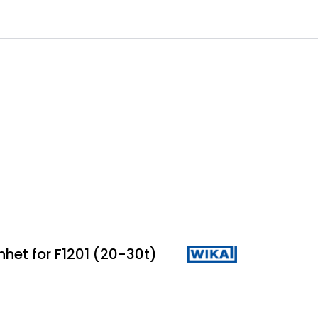
0
 til IKM Instrutek AS
Favoritter
Logg inn
het for F1201 (20-30t)