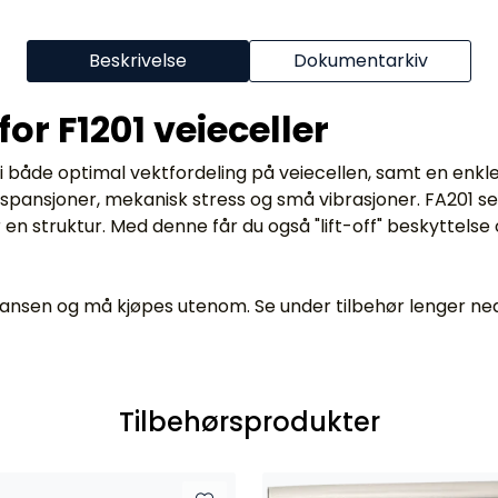
Beskrivelse
Dokumentarkiv
r F1201 veieceller
 både optimal vektfordeling på veiecellen, samt en enkl
nsjoner, mekanisk stress og små vibrasjoner. FA201 sette
r en struktur. Med denne får du også "lift-off" beskyttel
eransen og må kjøpes utenom. Se under tilbehør lenger ned 
Tilbehørsprodukter