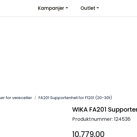
Kampanjer
Outlet
Kontaktinformasjon
Velkommen
hør for veieceller
FA201 Supportenhet for F1201 (20-30t)
WIKA FA201 Supporten
Produktnummer:
124536
10.779,00