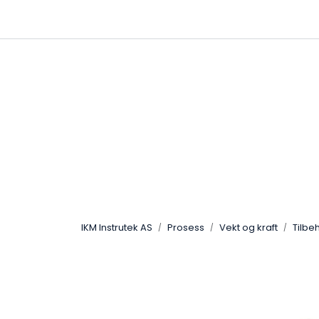
Skip to main content
|
|
Følg oss på Linkedin
Hjemmeside
IKM Instrutek AS
Prosess
Vekt og kraft
Tilbe