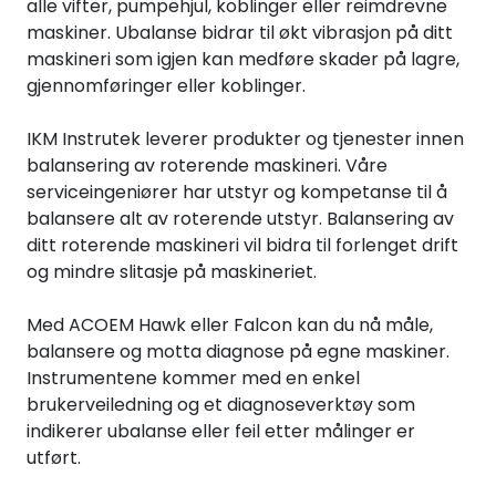
alle vifter, pumpehjul, koblinger eller reimdrevne
Termografi
maskiner. Ubalanse bidrar til økt vibrasjon på ditt
maskineri som igjen kan medføre skader på lagre,
Undervisning
gjennomføringer eller koblinger.
IKM Instrutek leverer produkter og tjenester innen
Navigasjon & Kommunikasjon
balansering av roterende maskineri. Våre
serviceingeniører har utstyr og kompetanse til å
Maskinvern & Instrumentering
balansere alt av roterende utstyr. Balansering av
ditt roterende maskineri vil bidra til forlenget drift
Tilbehør
og mindre slitasje på maskineriet.
Med ACOEM Hawk eller Falcon kan du nå måle,
Kampanjer
balansere og motta diagnose på egne maskiner.
Instrumentene kommer med en enkel
Outlet
brukerveiledning og et diagnoseverktøy som
indikerer ubalanse eller feil etter målinger er
utført.