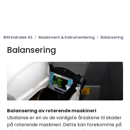
Skip to main content
Løsningssenter
IKM Instrutek AS
Maskinvern & Instrumentering
Balansering
Elektro
Balansering
Elektronikk
Prosess
Frekvensomformere
Miljø og sikkerhet
Balansering av roterende maskineri
Ubalanse er en av de vanligste årsakene til skader
Kalibratorer
på roterende maskineri. Dette kan forekomme på