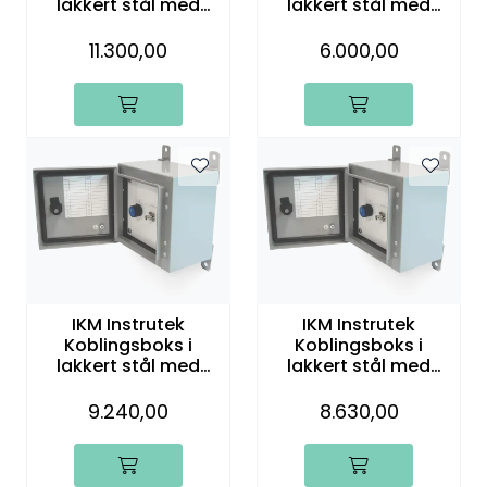
lakkert stål med
lakkert stål med
BNC-plugger, 40
BNC-plugger, 8
kanaler
kanaler
11.300,00
6.000,00
IKM Instrutek
IKM Instrutek
Koblingsboks i
Koblingsboks i
lakkert stål med
lakkert stål med
hurtigbryter, 12
hurtigbryter, 16
kanaler
kanaler
9.240,00
8.630,00