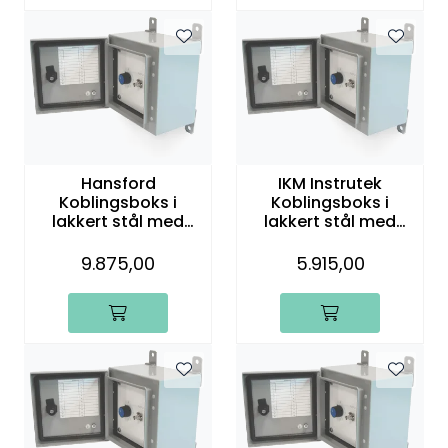
Hansford
IKM Instrutek
Koblingsboks i
Koblingsboks i
lakkert stål med
lakkert stål med
hurtigbryter, 24
hurtigbryter, 4
kanaler
kanaler
9.875,00
5.915,00