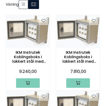
Visning
IKM Instrutek
IKM Instrutek
Koblingsboks i
Koblingsboks i
lakkert stål med
lakkert stål med
BNC-plugger, 12
BNC-plugger, 16
kanaler
kanaler
9.240,00
7.810,00