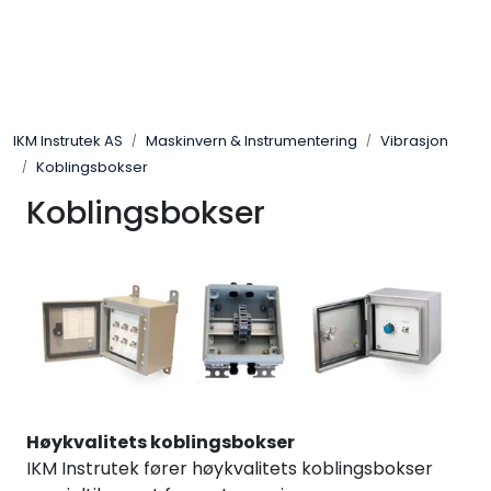
Skip to main content
Løsningssenter
IKM Instrutek AS
Maskinvern & Instrumentering
Vibrasjon
Elektro
Koblingsbokser
Koblingsbokser
Elektronikk
Prosess
Frekvensomformere
Miljø og sikkerhet
Høykvalitets koblingsbokser
Kalibratorer
IKM Instrutek fører høykvalitets koblingsbokser