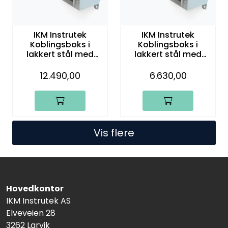
IKM Instrutek
IKM Instrutek
Koblingsboks i
Koblingsboks i
lakkert stål med
lakkert stål med
hurtigbryter, 40
hurtigbryter, 8
kanaler
kanaler
12.490,00
6.630,00
Vis flere
Hovedkontor
IKM Instrutek AS
Elveveien 28
3262 Larvik