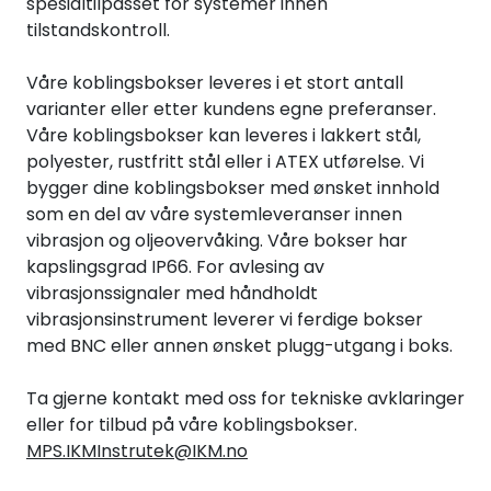
spesialtilpasset for systemer innen
Termografi
tilstandskontroll.
Undervisning
Våre koblingsbokser leveres i et stort antall
varianter eller etter kundens egne preferanser.
Våre koblingsbokser kan leveres i lakkert stål,
Navigasjon & Kommunikasjon
polyester, rustfritt stål eller i ATEX utførelse. Vi
bygger dine koblingsbokser med ønsket innhold
Maskinvern & Instrumentering
som en del av våre systemleveranser innen
vibrasjon og oljeovervåking. Våre bokser har
Tilbehør
kapslingsgrad IP66. For avlesing av
vibrasjonssignaler med håndholdt
vibrasjonsinstrument leverer vi ferdige bokser
Kampanjer
med BNC eller annen ønsket plugg-utgang i boks.
Outlet
Ta gjerne kontakt med oss for tekniske avklaringer
eller for tilbud på våre koblingsbokser.
MPS.IKMInstrutek@IKM.no