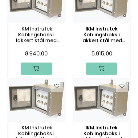
IKM Instrutek
IKM Instrutek
Koblingsboks i
Koblingsboks i
lakkert stål med
lakkert stål med
BNC-plugger, 24
BNC-plugger, 4
kanaler
kanaler
8.940,00
5.915,00
IKM Instrutek
IKM Instrutek
Koblingsboks i
Koblingsboks i