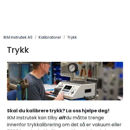
Skip to main content
Løsningssenter
IKM Instrutek AS
Kalibratorer
Trykk
Elektro
Trykk
Elektronikk
Prosess
Frekvensomformere
Miljø og sikkerhet
Skal du kalibrere trykk? La oss hjelpe deg!
IKM Instrutek kan tilby
alt
du måtte trenge
Kalibratorer
innenfor trykkalibrering om det så er vakuum eller