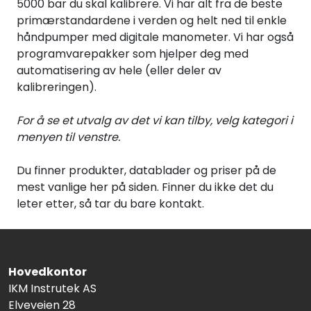
5000 bar du skal kalibrere. Vi har alt fra de beste
Termografi
primærstandardene i verden og helt ned til enkle
håndpumper med digitale manometer. Vi har også
Undervisning
programvarepakker som hjelper deg med
automatisering av hele (eller deler av
kalibreringen).
Navigasjon & Kommunikasjon
For å se et utvalg av det vi kan tilby, velg kategori i
Maskinvern & Instrumentering
menyen til venstre.
Tilbehør
Du finner produkter, datablader og priser på de
mest vanlige her på siden. Finner du ikke det du
leter etter, så tar du bare kontakt.
Kampanjer
Outlet
Hovedkontor
IKM Instrutek AS
Elveveien 28