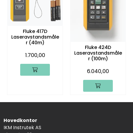
Termografi
Undervisning
Fluke 417D
Laseravstandsmåle
Navigasjon & Kommunikasjon
r (40m)
Fluke 424D
Laseravstandsmåle
1.700,00
Maskinvern & Instrumentering
r (100m)
6.040,00
Tilbehør
Kampanjer
Outlet
Hovedkontor
IKM Instrutek AS