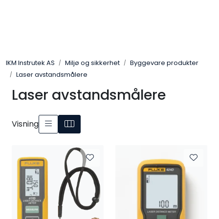
Skip to main content
Løsningssenter
IKM Instrutek AS
Miljø og sikkerhet
Byggevare produkter
Elektro
Laser avstandsmålere
Laser avstandsmålere
Elektronikk
Prosess
Visning
Frekvensomformere
Miljø og sikkerhet
Kalibratorer