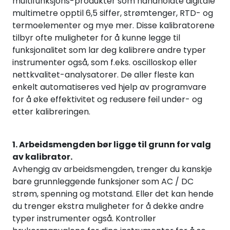
multifunksjons-produkter som håndholdte digitale
Termografi
multimetre opptil 6,5 siffer, strømtenger, RTD- og
termoelementer og mye mer. Disse kalibratorene
tilbyr ofte muligheter for å kunne legge til
Undervisning
funksjonalitet som lar deg kalibrere andre typer
instrumenter også, som f.eks. oscilloskop eller
Navigasjon & Kommunikasjon
nettkvalitet-analysatorer. De aller fleste kan
enkelt automatiseres ved hjelp av programvare
Maskinvern & Instrumentering
for å øke effektivitet og redusere feil under- og
etter kalibreringen.
Tilbehør
1. Arbeidsmengden bør ligge til grunn for valg
Kampanjer
av kalibrator.
Avhengig av arbeidsmengden, trenger du kanskje
Outlet
bare grunnleggende funksjoner som AC / DC
strøm, spenning og motstand. Eller det kan hende
du trenger ekstra muligheter for å dekke andre
typer instrumenter også. Kontroller