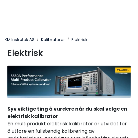
Skip to main content
Løsningssenter
IKM Instrutek AS
Kalibratorer
Elektrisk
Elektro
Elektrisk
Elektronikk
Prosess
Frekvensomformere
Syv viktige ting å vurdere når du skal velge en
Miljø og sikkerhet
elektrisk kalibrator
En multiprodukt elektrisk kalibrator er utviklet for
Kalibratorer
å utføre en fullstendig kalibrering av