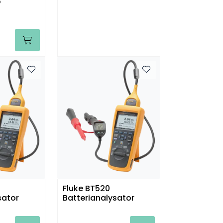
5
Fluke BT520
sator
Batterianalysator