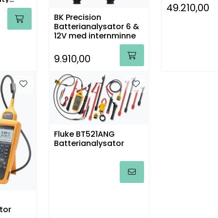
49.210,00
BK Precision
Batterianalysator 6 &
12V med internminne
9.910,00
Fluke BT521ANG
Batterianalysator
tor