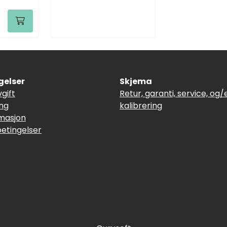
gelser
Skjema
vgift
Retur, garanti, service, og/e
ing
kalibrering
masjon
betingelser