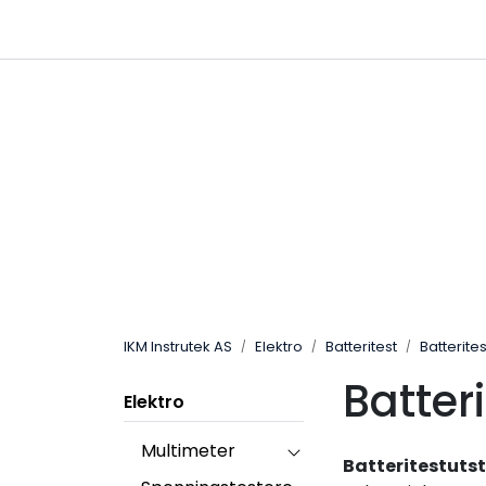
Skip to main content
|
|
Følg oss på Linkedin
Hjemmeside
IKM Instrutek AS
Elektro
Batteritest
Batterite
Batter
Elektro
Multimeter
Batteritestutst