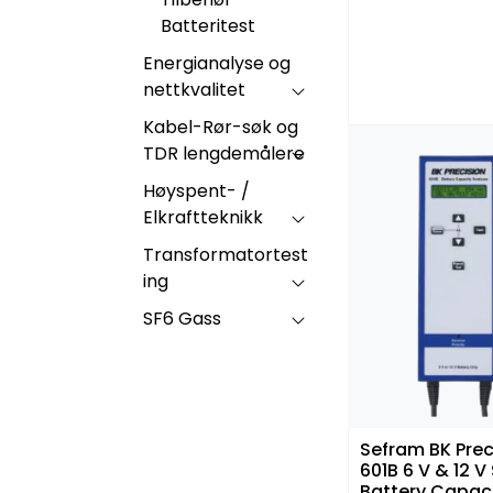
Batteritest
Energianalyse og
nettkvalitet
Kabel-Rør-søk og
TDR lengdemålere
Høyspent- /
Elkraftteknikk
Transformatortest
ing
SF6 Gass
Sefram BK Prec
601B 6 V & 12 V
Battery Capac