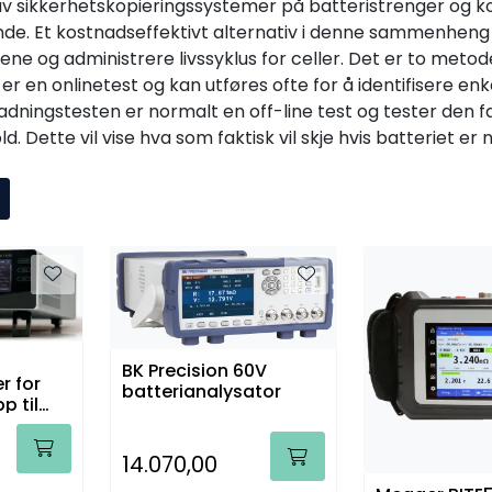
v sikkerhetskopieringssystemer på batteristrenger og k
nde. Et kostnadseffektivt alternativ i denne sammenhen
ne og administrere livssyklus for celler. Det er to metode
 en onlinetest og kan utføres ofte for å identifisere enke
ladningstesten er normalt en off-line test og tester den 
d. Dette vil vise hva som faktisk vil skje hvis batteriet er 
BK Precision 60V
r for
batterianalysator
p til
14.070,00