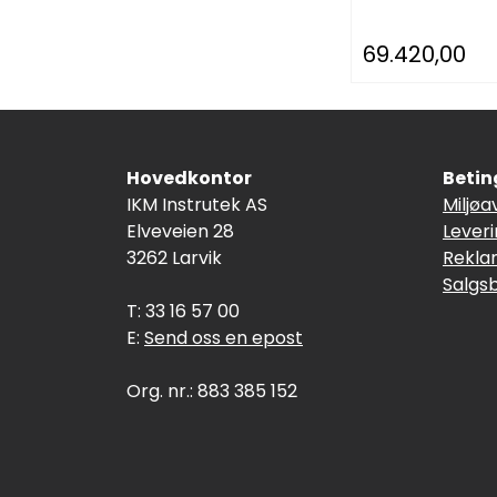
69.420,00
Hovedkontor
Betin
IKM Instrutek AS
Miljøa
Elveveien 28
Lever
3262 Larvik
Rekla
Salgs
T: 33 16 57 00
E:
Send oss en epost
Org. nr.: 883 385 152