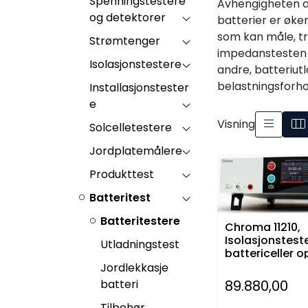
Spenningstestere
Avhengigheten a
og detektorer
batterier er øke
som kan måle, tre
Strømtenger
impedanstesten er
Isolasjonstestere
andre, batteriut
belastningsforhol
Installasjonstester
e
Visning
Solcelletestere
Jordplatemålere
Produkttest
Batteritest
Batteritestere
Chroma 11210,
Isolasjonsteste
Utladningstest
battericeller op
1KV (dc)
Jordlekkasje
batteri
89.880,00
Tilbehør