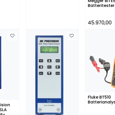
Megger BITE
Batteritester
45.970,00
Fluke BT510
Batterianaly
ision
 SLA
ity