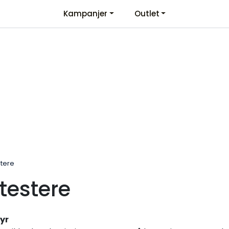
Kampanjer
Outlet
Kontaktinformasjon
Velkommen
stere
itestere
yr