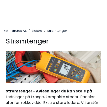
Skip to main content
Løsningssenter
IKM Instrutek AS
Elektro
Strømtenger
Elektro
Strømtenger
Elektronikk
Prosess
Frekvensomformere
Miljø og sikkerhet
Strømtenger - Avlesninger du kan stole på
Ledninger på trange, kompakte steder. Paneler
Kalibratorer
utenfor rekkevidde. Ekstra store ledere. Vi forstår