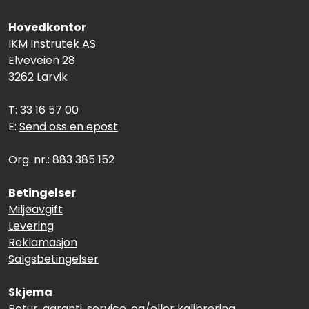
Hovedkontor
IKM Instrutek AS
Elveveien 28
3262 Larvik
T: 33 16 57 00
E:
Send oss en epost
Org. nr.: 883 385 152
Betingelser
Miljøavgift
Levering
Reklamasjon
Salgsbetingelser
Skjema
Retur, garanti, service, og/eller kalibrering