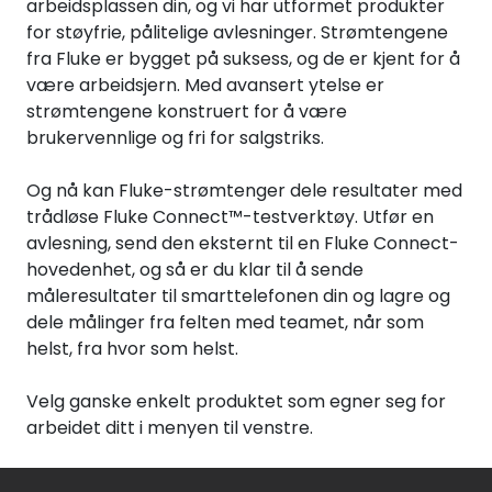
arbeidsplassen din, og vi har utformet produkter
Termografi
for støyfrie, pålitelige avlesninger. Strømtengene
fra Fluke er bygget på suksess, og de er kjent for å
Undervisning
være arbeidsjern. Med avansert ytelse er
strømtengene konstruert for å være
brukervennlige og fri for salgstriks.
Navigasjon & Kommunikasjon
Og nå kan Fluke-strømtenger dele resultater med
Maskinvern & Instrumentering
trådløse Fluke Connect™-testverktøy. Utfør en
avlesning, send den eksternt til en Fluke Connect-
Tilbehør
hovedenhet, og så er du klar til å sende
måleresultater til smarttelefonen din og lagre og
dele målinger fra felten med teamet, når som
Kampanjer
helst, fra hvor som helst.
Outlet
Velg ganske enkelt produktet som egner seg for
arbeidet ditt i menyen til venstre.