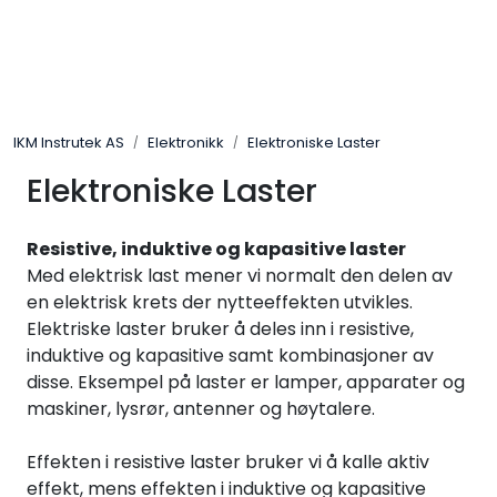
Skip to main content
Løsningssenter
IKM Instrutek AS
Elektronikk
Elektroniske Laster
Elektro
Elektroniske Laster
Elektronikk
Resistive, induktive og kapasitive laster
Prosess
Med elektrisk last mener vi normalt den delen av
en elektrisk krets der nytteeffekten utvikles.
Elektriske laster bruker å deles inn i resistive,
Frekvensomformere
induktive og kapasitive samt kombinasjoner av
disse. Eksempel på laster er lamper, apparater og
Miljø og sikkerhet
maskiner, lysrør, antenner og høytalere.
Kalibratorer
Effekten i resistive laster bruker vi å kalle aktiv
effekt, mens effekten i induktive og kapasitive