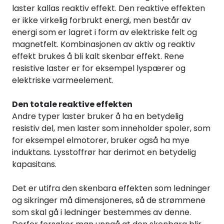
laster kallas reaktiv effekt. Den reaktive effekten
Termografi
er ikke virkelig forbrukt energi, men består av
energi som er lagret i form av elektriske felt og
Undervisning
magnetfelt. Kombinasjonen av aktiv og reaktiv
effekt brukes å bli kalt skenbar effekt. Rene
Navigasjon & Kommunikasjon
resistive laster er for eksempel lyspærer og
elektriske varmeelement.
Maskinvern & Instrumentering
Den totale reaktive effekten
Andre typer laster bruker å ha en betydelig
Tilbehør
resistiv del, men laster som inneholder spoler, som
for eksempel elmotorer, bruker også ha mye
Kampanjer
induktans. Lysstoffrør har derimot en betydelig
kapasitans.
Outlet
Det er utifra den skenbara effekten som ledninger
og sikringer må dimensjoneres, så de strømmene
som skal gå i ledninger bestemmes av denne.