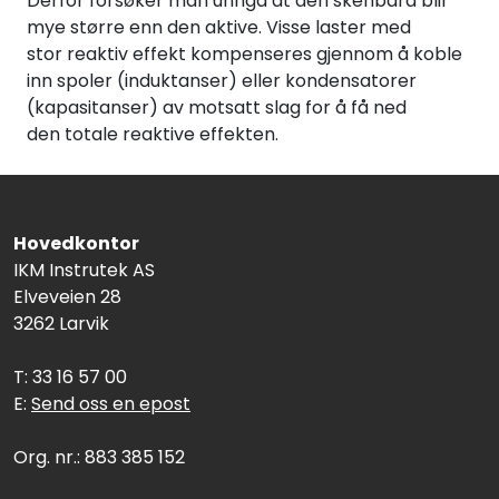
Derfor forsøker man unngå at den skenbara blir
mye større enn den aktive. Visse laster med
stor reaktiv effekt kompenseres gjennom å koble
inn spoler (induktanser) eller kondensatorer
(kapasitanser) av motsatt slag for å få ned
den totale reaktive effekten.
Hovedkontor
IKM Instrutek AS
Elveveien 28
3262 Larvik
T: 33 16 57 00
E:
Send oss en epost
Org. nr.: 883 385 152