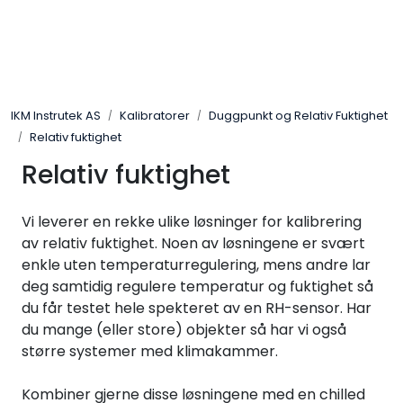
Skip to main content
Løsningssenter
IKM Instrutek AS
Kalibratorer
Duggpunkt og Relativ Fuktighet
Elektro
Relativ fuktighet
Relativ fuktighet
Elektronikk
Vi leverer en rekke ulike løsninger for kalibrering
Prosess
av relativ fuktighet. Noen av løsningene er svært
enkle uten temperaturregulering, mens andre lar
Frekvensomformere
deg samtidig regulere temperatur og fuktighet så
du får testet hele spekteret av en RH-sensor. Har
Miljø og sikkerhet
du mange (eller store) objekter så har vi også
større systemer med klimakammer.
Kalibratorer
Kombiner gjerne disse løsningene med en chilled