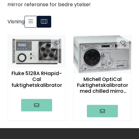
mirror referanse for bedre ytelse!
Termografi
Visning
Undervisning
Navigasjon & Kommunikasjon
Maskinvern & Instrumentering
Fluke 5128A RHapid-
Tilbehør
Michell OptiCal
Cal
Fuktighetskalibrator
fuktighetskalibrator
med chilled mirror
Kampanjer
referanse
Outlet