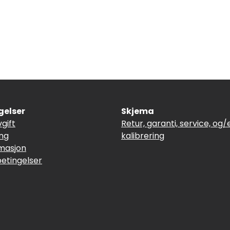
gelser
Skjema
vgift
Retur, garanti, service, og/e
ing
kalibrering
masjon
betingelser