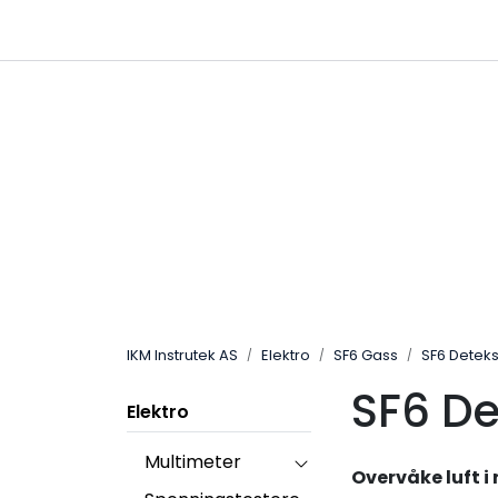
Skip to main content
|
|
Følg oss på Linkedin
Hjemmeside
IKM Instrutek AS
Elektro
SF6 Gass
SF6 Detek
SF6 De
Elektro
Multimeter
Overvåke luft i