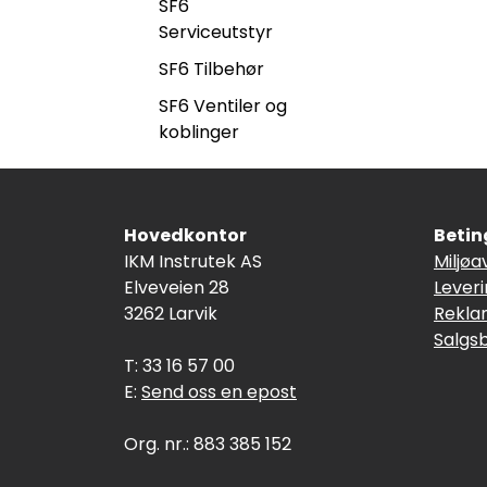
SF6
Serviceutstyr
SF6 Tilbehør
SF6 Ventiler og
koblinger
Hovedkontor
Betin
IKM Instrutek AS
Miljøa
Elveveien 28
Lever
3262 Larvik
Rekla
Salgs
T: 33 16 57 00
E:
Send oss en epost
Org. nr.: 883 385 152