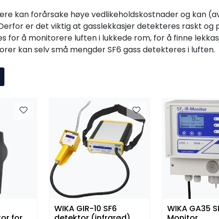
tere kan forårsake høye vedlikeholdskostnader og kan (avh
 Derfor er det viktig at gasslekkasjer detekteres raskt og 
 for å monitorere luften i lukkede rom, for å finne lekkas
rer kan selv små mengder SF6 gass detekteres i luften.
0
WIKA GIR-10 SF6
WIKA GA35 S
or for
detektor (infrarød)
Monitor