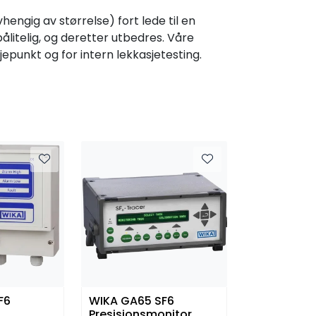
engig av størrelse) fort lede til en
pålitelig, og deretter utbedres. Våre
jepunkt og for intern lekkasjetesting.
F6
WIKA GA65 SF6
Presisjonsmonitor