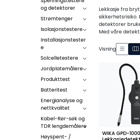
Spenningstestere
og detektorer
Lekkasje fra bry
sikkerhetsrisiko.
Strømtenger
detektorer brukes
Isolasjonstestere
Med våre detekto
Installasjonstester
e
Visning
Solcelletestere
Jordplatemålere
Produkttest
Batteritest
Energianalyse og
nettkvalitet
Kabel-Rør-søk og
TDR lengdemålere
WIKA GPD-100
Høyspent- /
Lekkasjedetekt