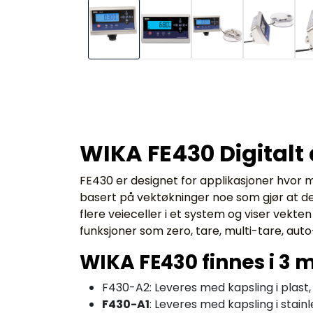
WIKA FE430 Digitalt 
FE430 er designet for applikasjoner hvor ma
basert på vektøkninger noe som gjør at det k
flere veieceller i et system og viser vekt
funksjoner som zero, tare, multi-tare, au
WIKA FE430 finnes i 3 
F430-A2: Leveres med kapsling i plast,
F430-A1
: Leveres med kapsling i stai