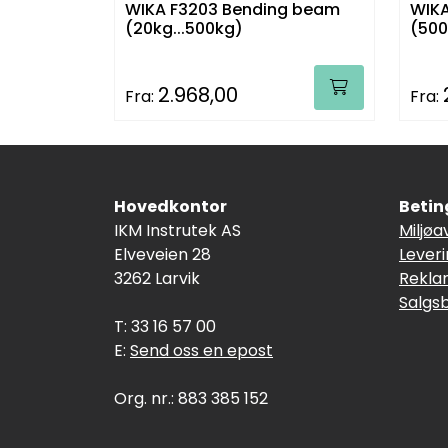
WIKA F3203 Bending beam
WIKA
(20kg...500kg)
(500
2.968,00
Fra:
Fra:
Hovedkontor
Betin
IKM Instrutek AS
Miljøa
Elveveien 28
Lever
3262 Larvik
Rekla
Salgs
T: 33 16 57 00
E:
Send oss en epost
Org. nr.: 883 385 152