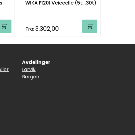
s
WIKA F1201 Veiecelle (5t...30t)
3.302,00
Fra:
Avdelinger
ller
Larvik
Bergen