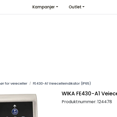
Kampanjer
Outlet
Kontaktinformasjon
Velkommen
hør for veieceller
FE430-A1 Veiecelleindikator (IP65)
WIKA FE430-A1 Veiece
Produktnummer:
124478