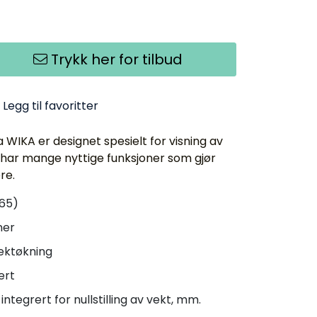
Trykk her for tilbud
Legg til favoritter
a WIKA er designet spesielt for visning av
g har mange nyttige funksjoner som gjør
re.
P65)
ner
vektøkning
ert
ntegrert for nullstilling av vekt, mm.