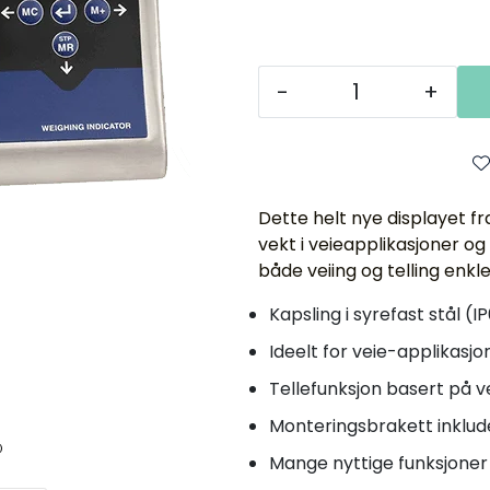
-
+
Dette helt nye displayet fr
vekt i veieapplikasjoner o
både veiing og telling enkle
Kapsling i syrefast stål (I
Ideelt for veie-applikasjo
Tellefunksjon basert på 
Monteringsbrakett inklud
Mange nyttige funksjoner i