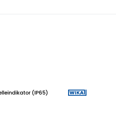
0
 til IKM Instrutek AS
Favoritter
Logg inn
lleindikator (IP65)