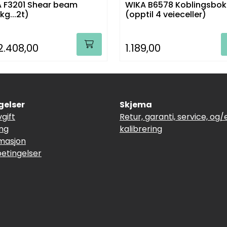
 F3201 Shear beam
WIKA B6578 Koblingsbok
kg...2t)
(opptil 4 veieceller)
2.408,00
1.189,00
gelser
Skjema
vgift
Retur, garanti, service, og/e
ing
kalibrering
masjon
betingelser