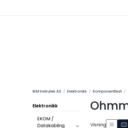
Skip to main content
|
|
Følg oss på Linkedin
Hjemmeside
IKM Instrutek AS
Elektronikk
Komponenttest
Ohmm
Elektronikk
EKOM /
Visning
Datakabling