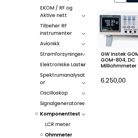
EKOM / RF og
Aktive nett
Tilbehør RF
instrumenter
Avionikk
GW Instek GO
Strømforsyninger
GOM-804, DC
Elektroniske Laster
Milliohmmeter
3/4 Display, 5
Spektrumanalysat
Tellinger
6.250,00
or
Oscilloskop
Signalgeneratorer
Komponenttest
LCR meter
Ohmmeter