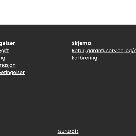
gelser
Skjema
vgift
Retur, garanti, service, og/e
ing
kalibrering
masjon
betingelser
Gurusoft