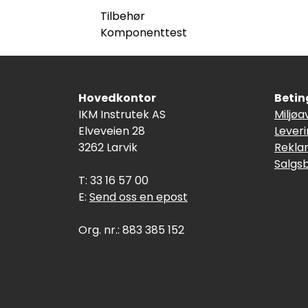
Tilbehør
Komponenttest
Hovedkontor
Betin
IKM Instrutek AS
Miljøa
Elveveien 28
Lever
3262 Larvik
Rekla
Salgs
T: 33 16 57 00
E:
Send oss en epost
Org. nr.: 883 385 152