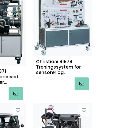
Christiani 81979
Treningssystem for
871
sensorer og
pressed
aktuatorer
er
nd