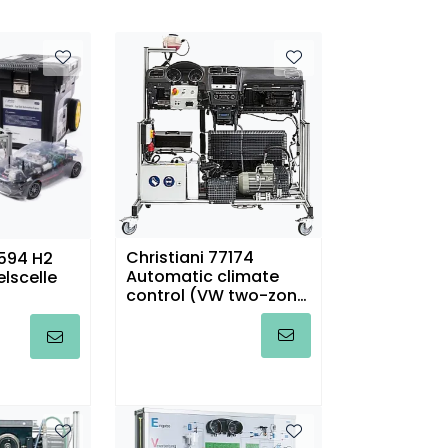
Christiani 77174
4594 H2
Automatic climate
lscelle
control (VW two-zone
climate control)