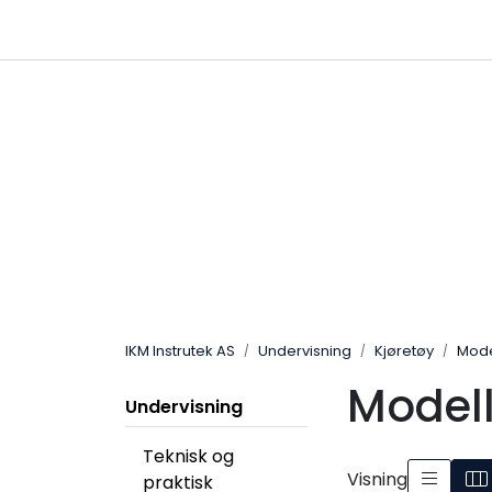
Skip to main content
|
|
Følg oss på Linkedin
Hjemmeside
IKM Instrutek AS
Undervisning
Kjøretøy
Mode
Modell
Undervisning
Teknisk og
Visning
praktisk