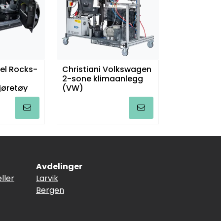
pel Rocks-
Christiani Volkswagen
2-sone klimaanlegg
jøretøy
(VW)
Avdelinger
ller
Larvik
Bergen