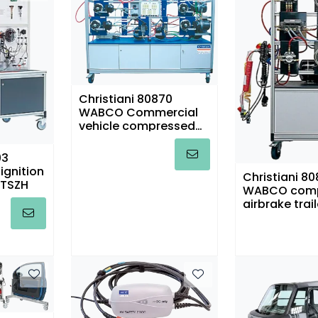
Christiani 80870
WABCO Commercial
vehicle compressed
air brake system
03
ignition
Christiani 80
 TSZH
WABCO com
airbrake trail
training sta