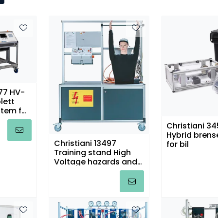
777 HV-
lett
tem for
Christiani 3
gi
Hybrid brense
Christiani 13497
for bil
Training stand High
Voltage hazards and
accident prevention