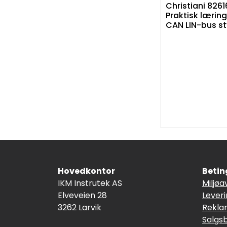
Christiani 8261
Praktisk læring
CAN LIN-bus st
Hovedkontor
Betin
IKM Instrutek AS
Miljøa
Elveveien 28
Lever
3262 Larvik
Rekla
Salgs