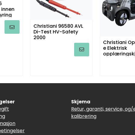
6
 innen
yring
Christiani 96580 AVL
Di-Test HV-Safety
2000
Christiani O
e Elektrisk
opplæringsk
gelser
Skjema
vgift
Retur, garanti, service, og/e
ing
kalibrering
masjon
betingelser