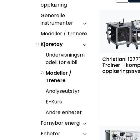
opplæring
Generelle
instrumenter
Modeller / Trenere
Kjøretøy
Undervisningsm
Christiani 107
odell for elbil
Trainer – komp
opplæringssys
Modeller /
eldrift og
Trenere
høyvoltteknolo
Analyseutstyr
E-Kurs
Andre enheter
Fornybar energi
Enheter