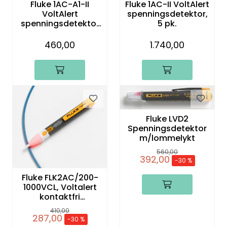
Fluke 1AC-A1-II
Fluke 1AC-II VoltAlert
Termografi
VoltAlert
spenningsdetektor,
spenningsdetektor
5 pk.
90-1000V AC
Undervisning
460,00
1.740,00
Navigasjon & Kommunikasjon
Maskinvern & Instrumentering
Fluke LVD2
Tilbehør
Spenningsdetektor
m/lommelykt
Kampanjer
560,00
392,00
-30 %
Outlet
Fluke FLK2AC/200-
1000VCL, Voltalert
kontaktfri
spenningstester
410,00
287,00
-30 %