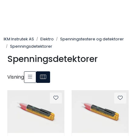
Skip to main content
Løsningssenter
IKM Instrutek AS
Elektro
Spenningstestere og detektorer
Elektro
Spenningsdetektorer
Spenningsdetektorer
Elektronikk
Prosess
Visning
Frekvensomformere
Miljø og sikkerhet
Kalibratorer