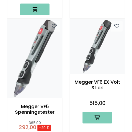
Megger VF6 EX Volt
Stick
515,00
Megger VF5
Spenningstester
365,00
292,00
-20 %