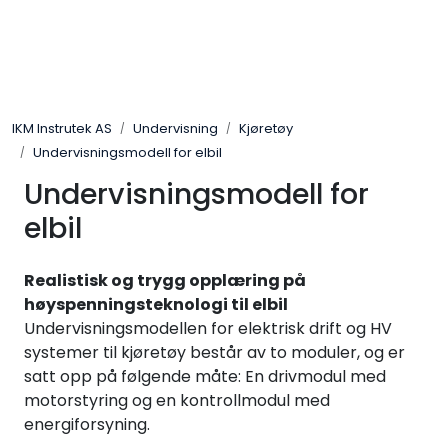
Skip to main content
Løsningssenter
IKM Instrutek AS
Undervisning
Kjøretøy
Elektro
Undervisningsmodell for elbil
Undervisningsmodell for
Elektronikk
elbil
Prosess
Realistisk og trygg opplæring på
Frekvensomformere
høyspenningsteknologi til elbil
Undervisningsmodellen for elektrisk drift og HV
systemer til kjøretøy består av to moduler, og er
Miljø og sikkerhet
satt opp på følgende måte: En drivmodul med
motorstyring og en kontrollmodul med
Kalibratorer
energiforsyning.