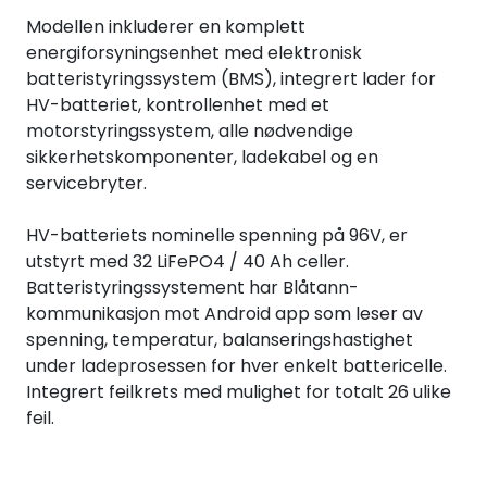
Termografi
Modellen inkluderer en komplett
energiforsyningsenhet med elektronisk
batteristyringssystem (BMS), integrert lader for
Undervisning
HV-batteriet, kontrollenhet med et
motorstyringssystem, alle nødvendige
Navigasjon & Kommunikasjon
sikkerhetskomponenter, ladekabel og en
servicebryter.
Maskinvern & Instrumentering
HV-batteriets nominelle spenning på 96V, er
Tilbehør
utstyrt med 32 LiFePO4 / 40 Ah celler.
Batteristyringssystement har Blåtann-
kommunikasjon mot Android app som leser av
Kampanjer
spenning, temperatur, balanseringshastighet
under ladeprosessen for hver enkelt battericelle.
Outlet
Integrert feilkrets med mulighet for totalt 26 ulike
feil.