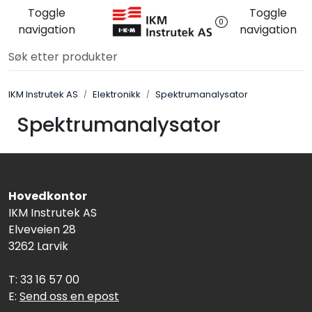
Skip to main content
Toggle
Toggle
0
navigation
navigation
Løsningssenter
IKM Instrutek AS
Elektronikk
Spektrumanalysator
Elektro
Spektrumanalysator
Elektronikk
Prosess
Hovedkontor
Frekvensomformere
IKM Instrutek AS
Elveveien 28
3262 Larvik
Miljø og sikkerhet
T: 33 16 57 00
Kalibratorer
E:
Send oss en epost