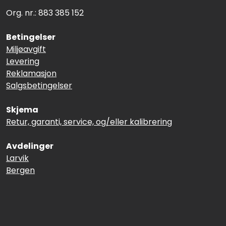
Termografi
Org. nr.: 883 385 152
Betingelser
Undervisning
Miljøavgift
Levering
Navigasjon & Kommunikasjon
Reklamasjon
Salgsbetingelser
Maskinvern & Instrumentering
Skjema
Tilbehør
Retur, garanti, service, og/eller kalibrering
Avdelinger
Kampanjer
Larvik
Bergen
Outlet