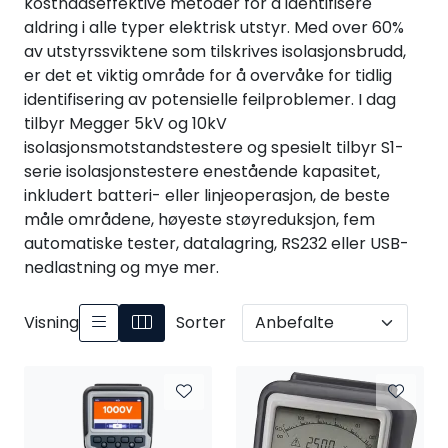
kostnadseffektive metoder for å identifisere
Termografi
aldring i alle typer elektrisk utstyr. Med over 60%
av utstyrssviktene som tilskrives isolasjonsbrudd,
Undervisning
er det et viktig område for å overvåke for tidlig
identifisering av potensielle feilproblemer. I dag
tilbyr Megger 5kV og 10kV
Navigasjon & Kommunikasjon
isolasjonsmotstandstestere og spesielt tilbyr S1-
serie isolasjonstestere enestående kapasitet,
Maskinvern & Instrumentering
inkludert batteri- eller linjeoperasjon, de beste
måle områdene, høyeste støyreduksjon, fem
Tilbehør
automatiske tester, datalagring, RS232 eller USB-
nedlastning og mye mer.
Kampanjer
Visning
Sorter
Outlet