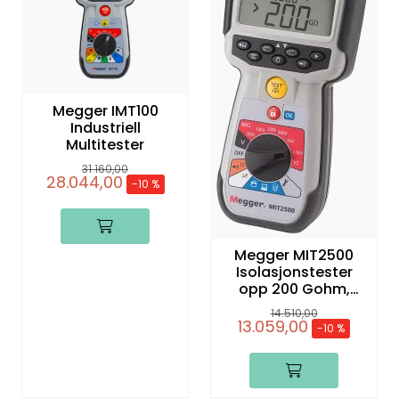
Megger IMT100
Industriell
Multitester
31.160,00
28.044,00
-10 %
Megger MIT2500
Isolasjonstester
opp 200 Gohm,
2500 V LG7
14.510,00
13.059,00
-10 %