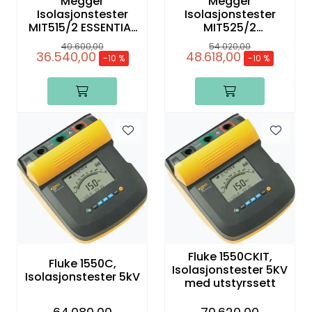
Megger
Megger
Isolasjonstester
Isolasjonstester
MIT515/2 ESSENTIAL
MIT525/2
5kV IRT, PIP
ADVANCED 5kV IRT,
40.600,00
54.020,00
PIP
36.540,00
48.618,00
-10 %
-10 %
Fluke 1550CKIT,
Fluke 1550C,
Isolasjonstester 5KV
Isolasjonstester 5kV
med utstyrssett