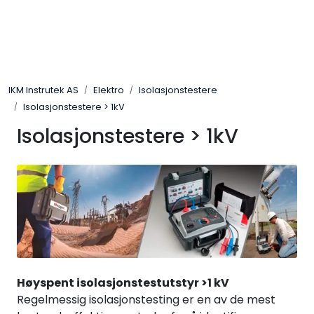
Skip to main content
Løsningssenter
IKM Instrutek AS
Elektro
Isolasjonstestere
Elektro
Isolasjonstestere > 1kV
Isolasjonstestere > 1kV
Elektronikk
Prosess
Frekvensomformere
Miljø og sikkerhet
Høyspent isolasjonstestutstyr >1 kV
Kalibratorer
Regelmessig isolasjonstesting er en av de mest