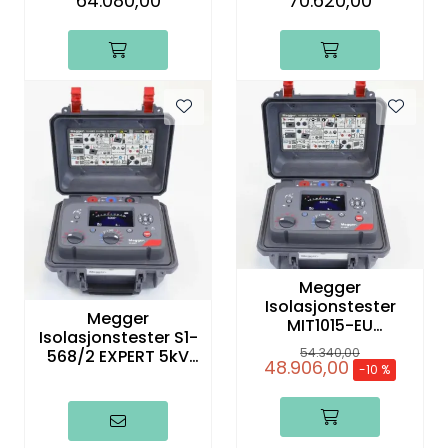
64.080,00
70.620,00
Megger
Isolasjonstester
Megger
MIT1015-EU
Isolasjonstester S1-
ESSENTIAL 10kV IRT
54.340,00
568/2 EXPERT 5kV
2024 PIP
48.906,00
-10 %
IRT, PIP