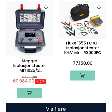
Fluke 1555 FC KIT
Isolasjonstester
10kV inkl. IR3000FC
Megger
77.150,00
Isolasjonstester
MIT1025/2
ADVANCED 10kV IRT,
67.760,00
PIP
60.984,00
-10 %
Vis flere