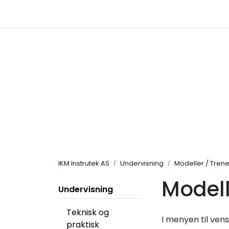
Skip to main content
|
|
Følg oss på Linkedin
Hjemmeside
IKM Instrutek AS
Undervisning
Modeller / Tren
Modell
Undervisning
Teknisk og
I menyen til ven
praktisk