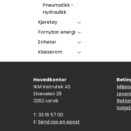
Pneumatikk -
Hydraulikk
Kjøretøy
Fornybar energi
Enheter
Klasserom
Hovedkontor
Betin
IKM Instrutek AS
Miljøa
Elveveien 28
Lever
3262 Larvik
Rekla
Salgs
T: 33 16 57 00
E:
Send oss en epost