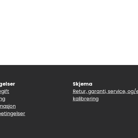
gelser
Skjema
vgift
Retur, garanti, service, og/e
ing
kalibrering
masjon
betingelser