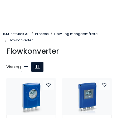
Skip to main content
Løsningssenter
IKM Instrutek AS
Prosess
Flow- og mengdemålere
Elektro
Flowkonverter
Flowkonverter
Elektronikk
Prosess
Visning
Frekvensomformere
Miljø og sikkerhet
Kalibratorer