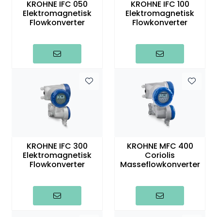
KROHNE IFC 050
KROHNE IFC 100
Termografi
Elektromagnetisk
Elektromagnetisk
Flowkonverter
Flowkonverter
Undervisning
Navigasjon & Kommunikasjon
Maskinvern & Instrumentering
Tilbehør
Kampanjer
KROHNE IFC 300
KROHNE MFC 400
Elektromagnetisk
Coriolis
Flowkonverter
Masseflowkonverter
Outlet