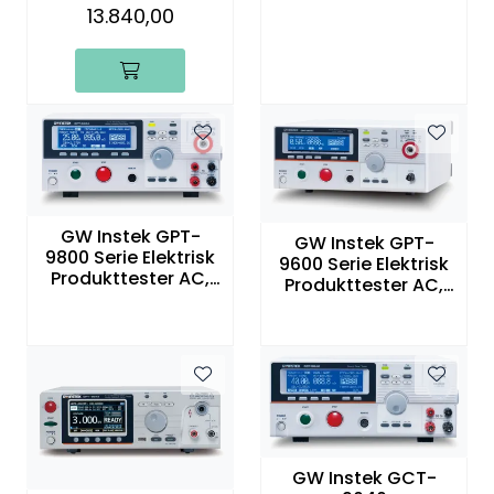
or, Produkttester
13.840,00
AC,DC,IR,GB 200VA
Termografi
Undervisning
Navigasjon & Kommunikasjon
Maskinvern & Instrumentering
GW Instek GPT-
GW Instek GPT-
9800 Serie Elektrisk
9600 Serie Elektrisk
Tilbehør
Produkttester AC,
Produkttester AC,
DC, IR, GB, 200VA AC
DC, IR, 100VA AC
Kampanjer
Outlet
GW Instek GCT-