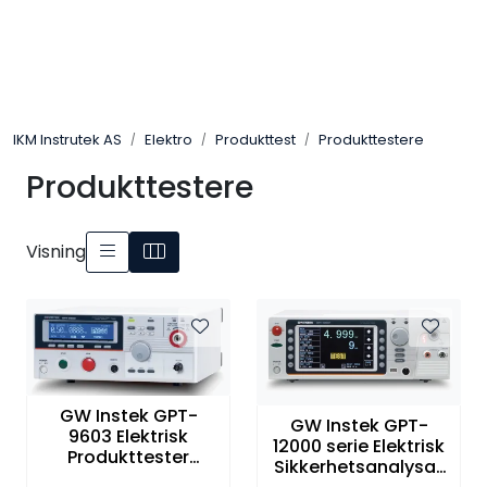
Skip to main content
Løsningssenter
IKM Instrutek AS
Elektro
Produkttest
Produkttestere
Elektro
Produkttestere
Elektronikk
Visning
Prosess
Frekvensomformere
Miljø og sikkerhet
GW Instek GPT-
GW Instek GPT-
9603 Elektrisk
12000 serie Elektrisk
Kalibratorer
Produkttester
Sikkerhetsanalysat
AC/DC/IR, AC 100VA