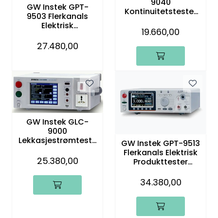
9040
GW Instek GPT-
Kontinuitetstester
9503 Flerkanals
AC GB
Elektrisk
Jordingsforbindelse
19.660,00
Produkttester
s tester
AC/DC/IR, AC 150VA
27.480,00
GW Instek GLC-
9000
Lekkasjestrømteste
GW Instek GPT-9513
r for medisinsk
Flerkanals Elektrisk
utstyr
25.380,00
Produkttester
AC/DC/IR, AC 150VA
34.380,00