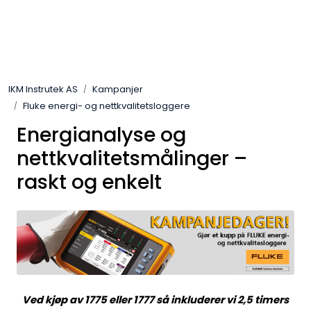
Skip to main content
Løsningssenter
IKM Instrutek AS
Kampanjer
Elektro
Fluke energi- og nettkvalitetsloggere
Energianalyse og
Elektronikk
nettkvalitetsmålinger –
Prosess
raskt og enkelt
Frekvensomformere
Miljø og sikkerhet
Kalibratorer
Ved kjøp av 1775 eller 1777 så inkluderer vi 2,5 timers