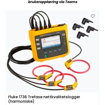
brukeropplæring via Teams
Termografi
Undervisning
Navigasjon & Kommunikasjon
Maskinvern & Instrumentering
Tilbehør
Kampanjer
Outlet
Fluke 1736 Trefase nettkvalitetslogger
(harmoniske)