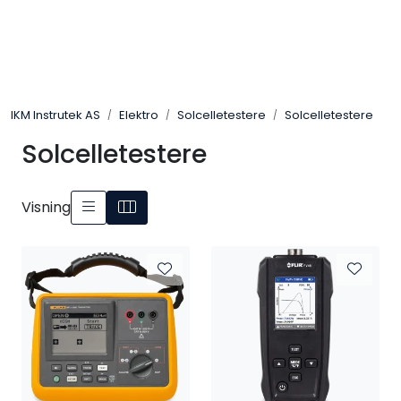
Skip to main content
Løsningssenter
IKM Instrutek AS
Elektro
Solcelletestere
Solcelletestere
Elektro
Solcelletestere
Elektronikk
Visning
Prosess
Frekvensomformere
Miljø og sikkerhet
Kalibratorer