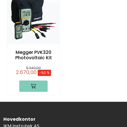
Megger PVK320
Photovoltaic Kit
5.340,00
2.670,00
-50 %
Hovedkontor
IKM Instrutek AS