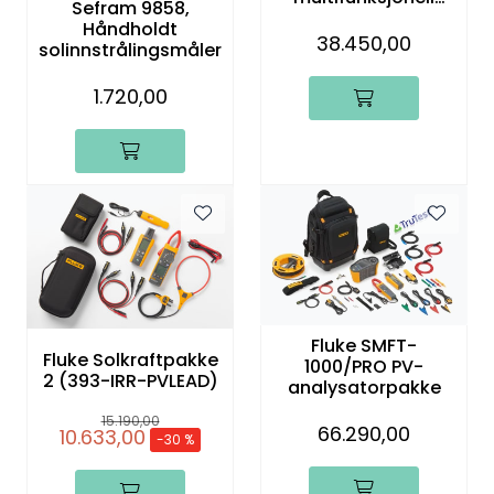
Sefram 9858,
solcelletester
Håndholdt
38.450,00
solinnstrålingsmåler
1.720,00
Fluke SMFT-
Fluke Solkraftpakke
1000/PRO PV-
2 (393-IRR-PVLEAD)
analysatorpakke
15.190,00
66.290,00
10.633,00
-30 %