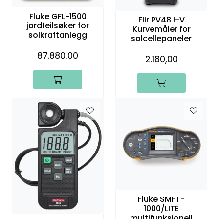
Termografi
Fluke GFL-1500
Flir PV48 I-V
jordfeilsøker for
Kurvemåler for
solkraftanlegg
Undervisning
solcellepaneler
87.880,00
2.180,00
Navigasjon & Kommunikasjon
Maskinvern & Instrumentering
Tilbehør
Kampanjer
Outlet
Fluke SMFT-
1000/LITE
multifunksjonell