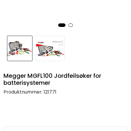
Termografi
Undervisning
Navigasjon & Kommunikasjon
Maskinvern & Instrumentering
Tilbehør
Megger MGFL100 Jordfeilsøker for
batterisystemer
Kampanjer
Produktnummer:
121771
Outlet