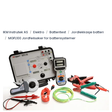
Skip to main content
Løsningssenter
IKM Instrutek AS
Elektro
Batteritest
Jordlekkasje batteri
Elektro
MGFL100 Jordfeilsøker for batterisystemer
Elektronikk
Prosess
Frekvensomformere
Miljø og sikkerhet
Kalibratorer