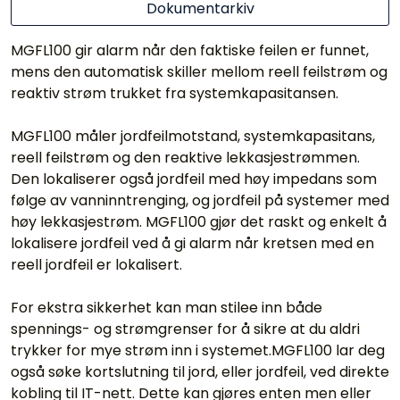
Dokumentarkiv
MGFL100 gir alarm når den faktiske feilen er funnet,
mens den automatisk skiller mellom reell feilstrøm og
reaktiv strøm trukket fra systemkapasitansen.
MGFL100 måler jordfeilmotstand, systemkapasitans,
reell feilstrøm og den reaktive lekkasjestrømmen.
Den lokaliserer også jordfeil med høy impedans som
følge av vanninntrenging, og jordfeil på systemer med
høy lekkasjestrøm. MGFL100 gjør det raskt og enkelt å
lokalisere jordfeil ved å gi alarm når kretsen med en
reell jordfeil er lokalisert.
For ekstra sikkerhet kan man stilee inn både
spennings- og strømgrenser for å sikre at du aldri
trykker for mye strøm inn i systemet.MGFL100 lar deg
også søke kortslutning til jord, eller jordfeil, ved direkte
kobling til IT-nett. Dette kan gjøres enten men eller