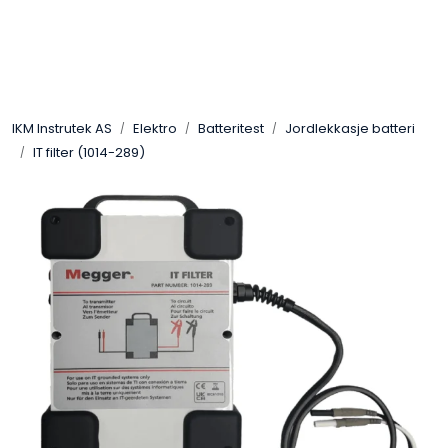
Skip to main content
Løsningssenter
IKM Instrutek AS
Elektro
Batteritest
Jordlekkasje batteri
Elektro
IT filter (1014-289)
Elektronikk
Prosess
Frekvensomformere
Miljø og sikkerhet
Kalibratorer