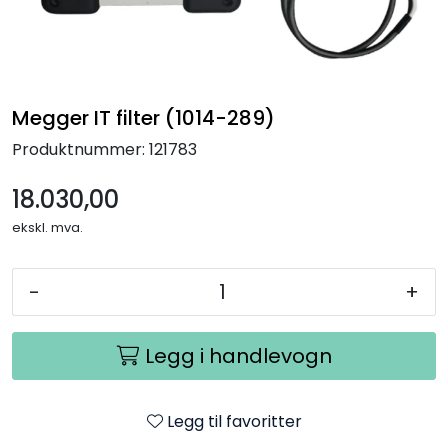
Termografi
Undervisning
Megger IT filter (1014-289)
Navigasjon & Kommunikasjon
Produktnummer:
121783
Maskinvern & Instrumentering
18.030,00
ekskl. mva.
Tilbehør
-
+
Kampanjer
Outlet
Legg i handlevogn
Legg til favoritter