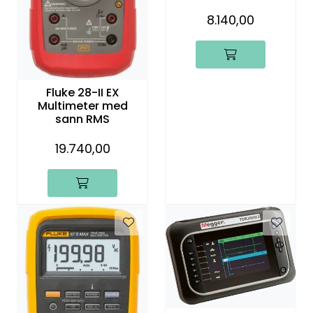
34mm inkl. iFlex
8.140,00
Fluke 28-II EX
Multimeter med
sann RMS
19.740,00