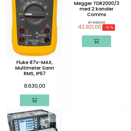
Megger TDR2000/3
med 2 kanaler
Comms
47.690,00
42.921,00
-10 %
Fluke 87V-MAX,
Multimeter Sann
RMS, IP67
8.630,00