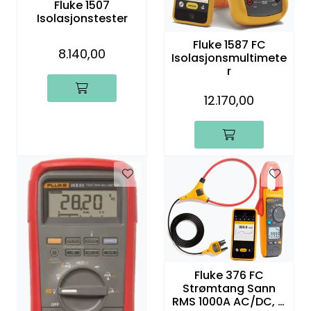
Fluke 1507
Termografi
Isolasjonstester
Fluke 1587 FC
Undervisning
8.140,00
Isolasjonsmultimete
r
Navigasjon & Kommunikasjon
12.170,00
Maskinvern & Instrumentering
Tilbehør
Kampanjer
Outlet
Fluke 376 FC
Strømtang Sann
RMS 1000A AC/DC, Ø