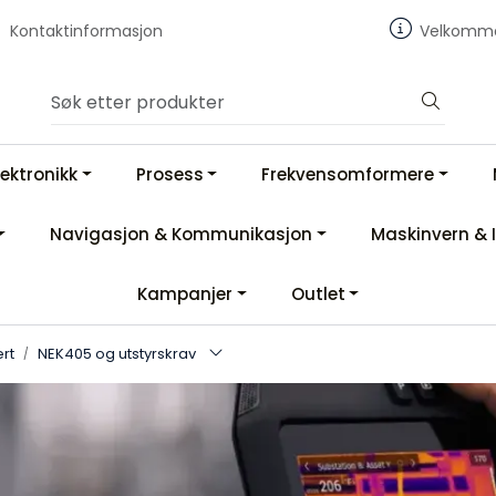
Kontaktinformasjon
Velkommen
lektronikk
Prosess
Frekvensomformere
Navigasjon & Kommunikasjon
Maskinvern & 
Kampanjer
Outlet
rt
NEK405 og utstyrskrav