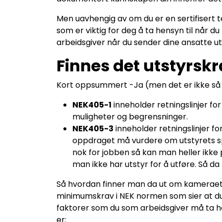
Men uavhengig av om du er en sertifisert t
som er viktig for deg å ta hensyn til når 
arbeidsgiver når du sender dine ansatte ut
Finnes det utstyrsk
Kort oppsummert -Ja (men det er ikke så t
NEK405-1
inneholder retningslinjer fo
muligheter og begrensninger.
NEK405-3
inneholder retningslinjer f
oppdraget må vurdere om utstyrets spe
nok for jobben så kan man heller ikke
man ikke har utstyr for å utføre. Så da
Så hvordan finner man da ut om kameraet e
minimumskrav i NEK normen som sier at d
faktorer som du som arbeidsgiver må ta he
er: