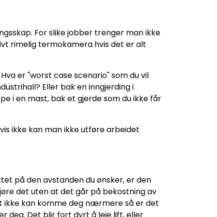
lingsskap. For slike jobber trenger man ikke
ivt rimelig termokamera hvis det er alt
Hva er "worst case scenario" som du vil
strihall? Eller bak en inngjerding i
pe i en mast, bak et gjerde som du ikke får
vis ikke kan man ikke utføre arbeidet
ktet på den avstanden du ønsker, er den
re det uten at det går på bekostning av
imot ikke kan komme deg nærmere så er det
eg. Det blir fort dyrt å leie lift, eller