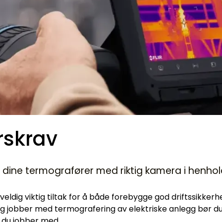
rskrav
r dine termografører med riktig kamera i henhol
eldig viktig tiltak for å både forebygge god driftssikkerh
 jobber med termografering av elektriske anlegg bør du væ
 du jobber med.