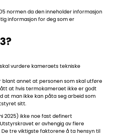
EK405 normen da den inneholder informasjon
ktig informasjon for deg som er
-3?
u skal vurdere kameraets tekniske
år blant annet at personen som skal utføre
tått at hvis termokameraet ikke er godt
and at man ikke kan påta seg arbeid som
tyret sitt.
 2025) ikke noe fast definert
. Utstyrskravet er avhengig av flere
 De tre viktigste faktorene å ta hensyn til