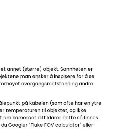
r et annet (større) objekt. Sannheten er
bjektene man ønsker å inspisere for å se
s. forhøyet overgangsmotstand og andre
ålepunkt på kabelen (som ofte har en ytre
r temperaturen til objektet, og ikke
t om kameraet ditt klarer dette så finnes
du Googler "Fluke FOV calculator" eller