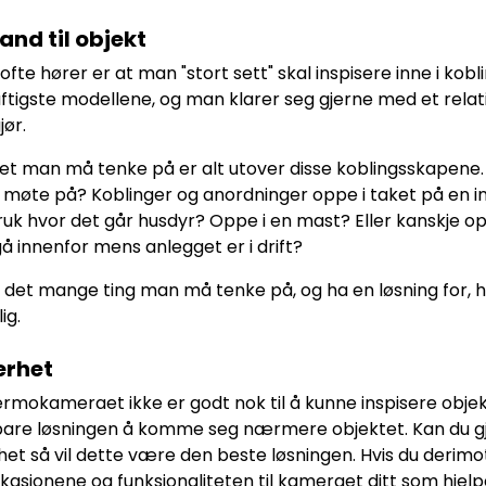
and til objekt
 ofte hører er at man "stort sett" skal inspisere inne i kob
ftigste modellene, og man klarer seg gjerne med et relat
ør.
t man må tenke på er alt utover disse koblingsskapene. 
møte på? Koblinger og anordninger oppe i taket på en indu
uk hvor det går husdyr? Oppe i en mast? Eller kanskje op
gå innenfor mens anlegget er i drift?
 det mange ting man må tenke på, og ha en løsning for, h
ig.
erhet
ermokameraet ikke er godt nok til å kunne inspisere obje
are løsningen å komme seg nærmere objektet. Kan du gjø
rhet så vil dette være den beste løsningen. Hvis du der
ikasjonene og funksjonaliteten til kameraet ditt som hjelper d