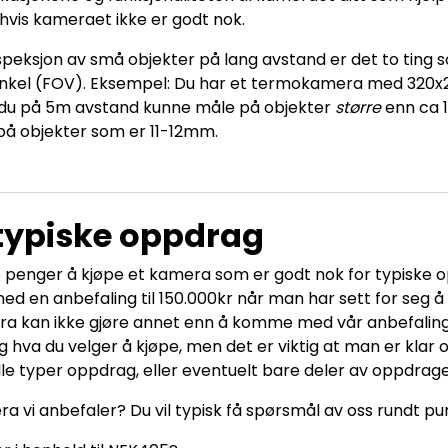
s hvis kameraet ikke er godt nok.
speksjon av små objekter på lang avstand er det to ting 
inkel (FOV). Eksempel: Du har et termokamera med 320x2
l du på 5m avstand kunne måle på objekter
større
enn ca 1
på objekter som er 11-12mm.
 typiske oppdrag
e penger å kjøpe et kamera som er godt nok for typiske o
ed en anbefaling til 150.000kr når man har sett for seg å 
a kan ikke gjøre annet enn å komme med vår anbefaling
g hva du velger å kjøpe, men det er viktig at man er klar
lle typer oppdrag, eller eventuelt bare deler av oppdrage
a vi anbefaler? Du vil typisk få spørsmål av oss rundt pu