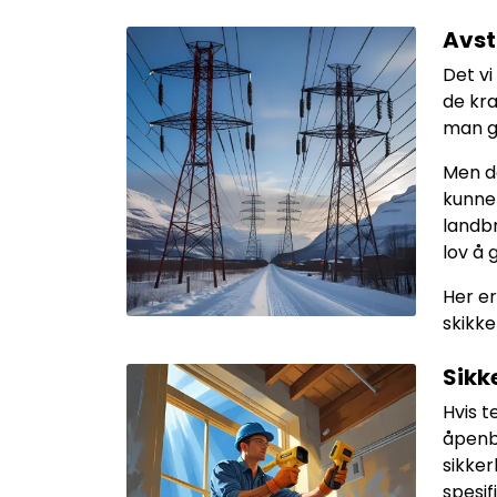
Avst
Det vi
de kra
man gj
Men de
kunne 
landbr
lov å 
Her er
skikkel
Sikk
Hvis t
åpenb
sikke
spesif