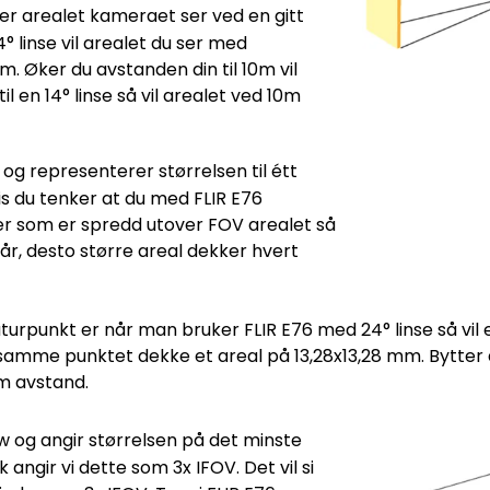
rer arealet kameraet ser ved en gitt
 linse vil arealet du ser med
 Øker du avstanden din til 10m vil
l en 14° linse så vil arealet ved 10m
 og representerer størrelsen til étt
 du tenker at du med FLIR E76
r som er spredd utover FOV arealet så
r, desto større areal dekker hvert
turpunkt er når man bruker FLIR E76 med 24° linse så vil
samme punktet dekke et areal på 13,28x13,28 mm. Bytter du d
m avstand.
w og angir størrelsen på det minste
ngir vi dette som 3x IFOV. Det vil si