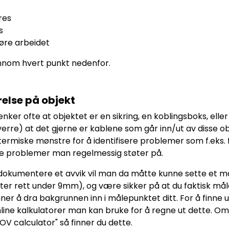
res
s
øre arbeidet
jennom hvert punkt nedenfor.
relse på objekt
nker ofte at objektet er en sikring, en koblingsboks, elle
erre) at det gjerne er kablene som går inn/ut av disse o
 termiske mønstre for å identifisere problemer som f.ek
ke problemer man regelmessig støter på.
 dokumentere et avvik vil man da måtte kunne sette et m
er rett under 9mm), og være sikker på at du faktisk måle
er å dra bakgrunnen inn i målepunktet ditt. For å finne u
line kalkulatorer man kan bruke for å regne ut dette. Om 
FOV calculator" så finner du dette.