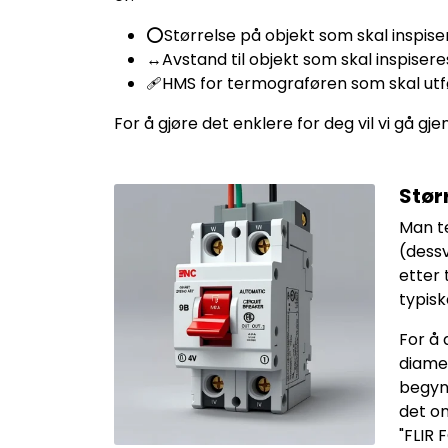
⭕Størrelse på objekt som skal inspise
↔️Avstand til objekt som skal inspisere
🩹HMS for termograføren som skal utf
For å gjøre det enklere for deg vil vi gå g
Stør
Man te
(dessv
etter
typis
For å
diamet
begynn
det on
"FLIR 