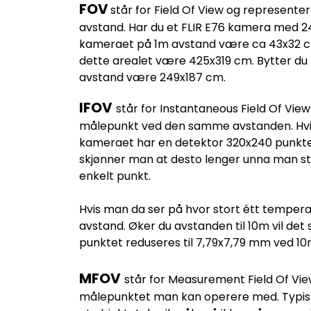
FOV
står for Field Of View og represente
avstand. Har du et FLIR E76 kamera med 24°
kameraet på 1m avstand være ca 43x32 cm.
dette arealet være 425x319 cm. Bytter du ti
avstand være 249x187 cm.
IFOV
står for Instantaneous Field Of View
målepunkt ved den samme avstanden. Hvis
kameraet har en detektor 320x240 punkte
skjønner man at desto lenger unna man stå
enkelt punkt.
Hvis man da ser på hvor stort étt tempera
avstand. Øker du avstanden til 10m vil det 
punktet reduseres til 7,79x7,79 mm ved 10
MFOV
står for Measurement Field Of Vie
målepunktet man kan operere med. Typisk a