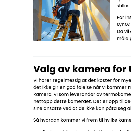
stilla
For in
synsv
Da vi
måle 
Valg av kamera for
Vi hører regelmessig at det koster for my
det ikke gir en god følelse når vi kommer m
kamera. Vi som leverandør av termokamer
nettopp dette kameraet. Det er opp til de
sine ansatte ved at de ikke kan påta seg a
Så hvordan kommer vi frem til hvilke kamer