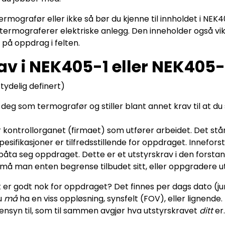
ermografør eller ikke så bør du kjenne til innholdet i N
du termograferer elektriske anlegg. Den inneholder også vi
 på oppdrag i felten.
rav i NEK405-1 eller NEK405
ydelig definert)
r deg som termografør og stiller blant annet krav til at d
or kontrollorganet (firmaet) som utfører arbeidet. Det st
sifikasjoner er tilfredsstillende for oppdraget. Innefors
 påta seg oppdraget. Dette er et utstyrskrav i den forst
 må man enten begrense tilbudet sitt, eller oppgradere uts
r godt nok for oppdraget? Det finnes per dags dato (juni
u
må
ha en viss oppløsning, synsfelt (FOV), eller lignende
nsyn til, som til sammen avgjør hva utstyrskravet
ditt
er.