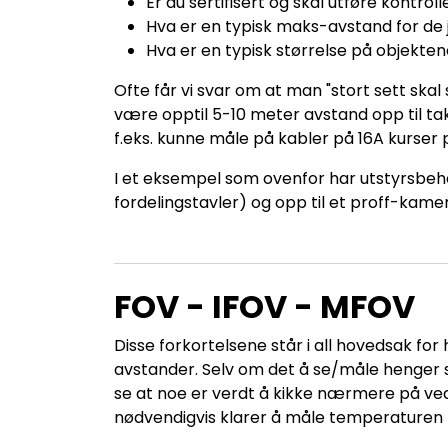
Er du sertifisert og skal utføre kontrol
Hva er en typisk maks-avstand for de 
Hva er en typisk størrelse på objekte
Ofte får vi svar om at man "stort sett skal s
være opptil 5-10 meter avstand opp til take
f.eks. kunne måle på kabler på 16A kurse
I et eksempel som ovenfor har utstyrsbehove
fordelingstavler) og opp til et proff-kam
FOV - IFOV - MFOV
Disse forkortelsene står i all hovedsak for
avstander. Selv om det å se/måle henger 
se at noe er verdt å kikke nærmere på ve
nødvendigvis klarer å måle temperaturen 