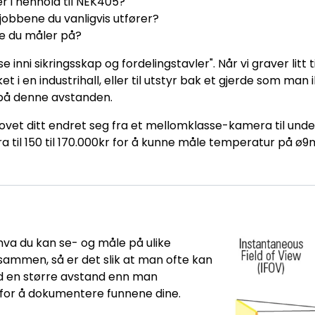
ler i henhold til NEK405?
jobbene du vanligvis utfører?
ne du måler på?
e inni sikringsskap og fordelingstavler". Når vi graver litt 
t i en industrihall, eller til utstyr bak et gjerde som man
r på denne avstanden.
t ditt endret seg fra et mellomklasse-kamera til under 30
era til 150 til 170.000kr for å kunne måle temperatur på 
 hva du kan se- og måle på ulike
sammen, så er det slik at man ofte kan
d en større avstand enn man
for å dokumentere funnene dine.