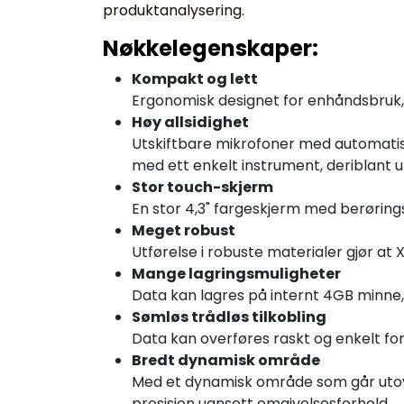
produktanalysering.
Nøkkelegenskaper:
Kompakt og lett
Ergonomisk designet for enhåndsbruk, l
Høy allsidighet
Utskiftbare mikrofoner med automatisk
med ett enkelt instrument, deriblant u
Stor touch-skjerm
En stor 4,3" fargeskjerm med berørings
Meget robust
Utførelse i robuste materialer gjør at 
Mange lagringsmuligheter
Data kan lagres på internt 4GB minne, 
Sømløs trådløs tilkobling
Data kan overføres raskt og enkelt for
Bredt dynamisk område
Med et dynamisk område som går utover 
presisjon uansett omgivelsesforhold.