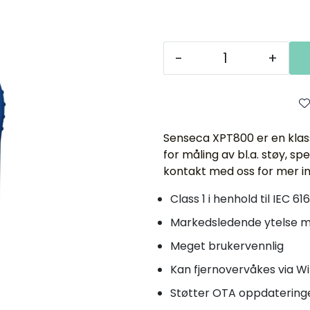
-
+
Senseca XPT800 er en klass
for måling av bl.a. støy, s
kontakt med oss for mer in
Class 1 i henhold til IEC 61
Markedsledende ytelse 
Meget brukervennlig
Kan fjernovervåkes via Wi
Støtter OTA oppdatering