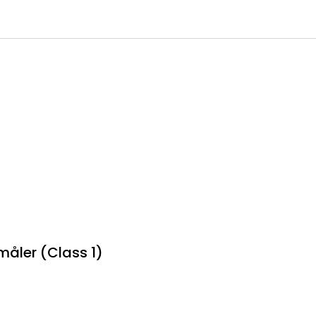
0
 til IKM Instrutek AS
Favoritter
Logg inn
åler (Class 1)