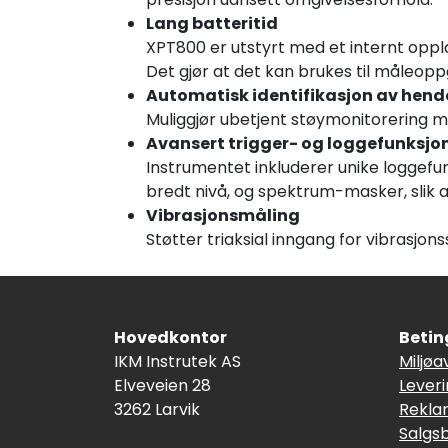
Lang batteritid
XPT800 er utstyrt med et internt oppla
Det gjør at det kan brukes til måleopp
Automatisk identifikasjon av hend
Muliggjør ubetjent støymonitorering me
Avansert trigger- og loggefunksjo
Instrumentet inkluderer unike loggefun
bredt nivå, og spektrum-masker, slik a
Vibrasjonsmåling
Støtter triaksial inngang for vibrasjon
Hovedkontor
Betin
IKM Instrutek AS
Miljøa
Elveveien 28
Lever
3262 Larvik
Rekla
Salgs