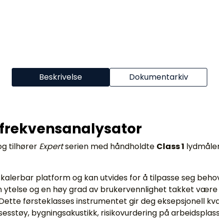
Beskrivelse
Dokumentarkiv
 frekvensanalysator
g tilhører
Expert
serien med håndholdte
Class 1
lydmåler
alerbar platform og kan utvides for å tilpasse seg beho
n ytelse og en høy grad av brukervennlighet takket være 
tte førsteklasses instrumentet gir deg eksepsjonell kvali
esstøy, bygningsakustikk, risikovurdering på arbeidsplasse