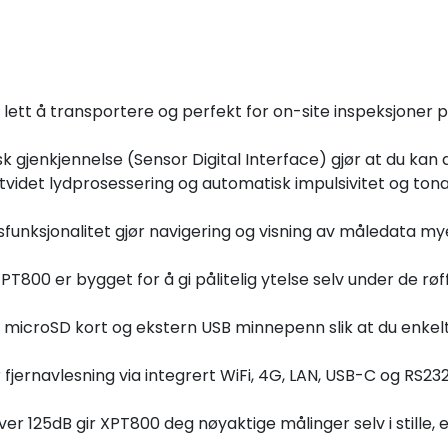
ett å transportere og perfekt for on-site inspeksjoner p
 gjenkjennelse (Sensor Digital Interface) gjør at du kan 
tvidet lydprosessering og automatisk impulsivitet og tona
funksjonalitet gjør navigering og visning av måledata mye
XPT800 er bygget for å gi pålitelig ytelse selv under de rø
microSD kort og ekstern USB minnepenn slik at du enkelt 
 fjernavlesning via integrert WiFi, 4G, LAN, USB-C og RS23
125dB gir XPT800 deg nøyaktige målinger selv i stille, el