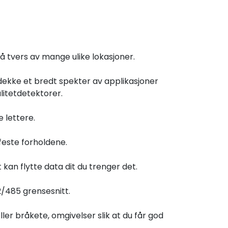
å tvers av mange ulike lokasjoner.
dekke et bredt spekter av applikasjoner
litetdetektorer.
 lettere.
ffeste forholdene.
kan flytte data dit du trenger det.
2/485 grensesnitt.
ler bråkete, omgivelser slik at du får god