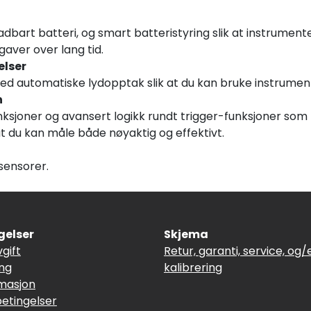
dbart batteri, og smart batteristyring slik at instrumente
gaver over lang tid.
elser
d automatiske lydopptak slik at du kan bruke instrumente
n
ksjoner og avansert logikk rundt trigger-funksjoner som f
t du kan måle både nøyaktig og effektivt.
ssensorer.
gelser
Skjema
vgift
Retur, garanti, service, og/e
ing
kalibrering
masjon
betingelser