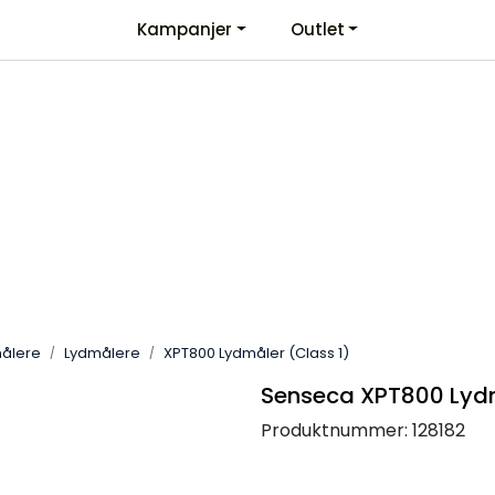
Kampanjer
Outlet
Kontaktinformasjon
Velkommen
målere
Lydmålere
XPT800 Lydmåler (Class 1)
Senseca XPT800 Lydm
Produktnummer:
128182