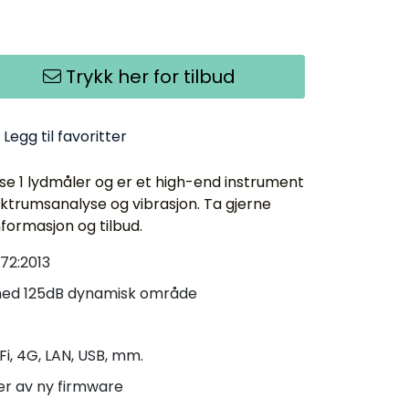
Trykk her for tilbud
Legg til favoritter
e 1 lydmåler og er et high-end instrument
pektrumsanalyse og vibrasjon. Ta gjerne
formasjon og tilbud.
672:2013
med 125dB dynamisk område
Fi, 4G, LAN, USB, mm.
er av ny firmware