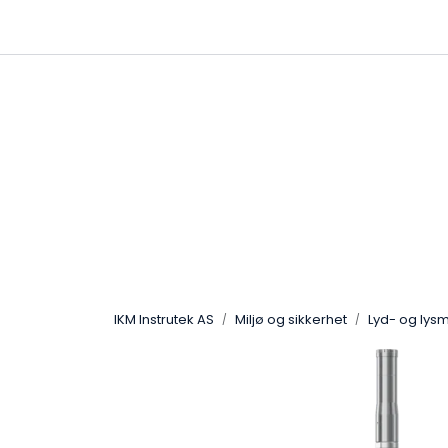
Skip to main content
|
|
Følg oss på Linkedin
Hjemmeside
IKM Instrutek AS
Miljø og sikkerhet
Lyd- og lys