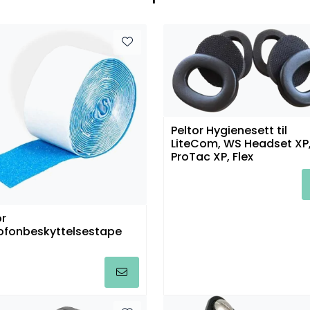
Peltor Hygienesett til
LiteCom, WS Headset XP
ProTac XP, Flex
or
ofonbeskyttelsestape