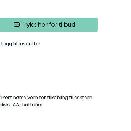
Trykk her for tilbud
Legg til favoritter
rt hørselvern for tilkobling til esktern
liske AA-batterier.