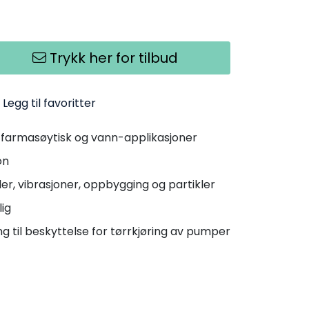
Trykk her for tilbud
Legg til favoritter
, farmasøytisk og vann-applikasjoner
on
ler, vibrasjoner, oppbygging og partikler
lig
ing til beskyttelse for tørrkjøring av pumper