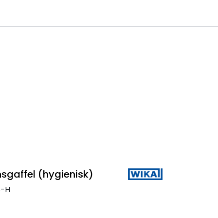
0
 til IKM Instrutek AS
Favoritter
Logg inn
sgaffel (hygienisk)
S-H