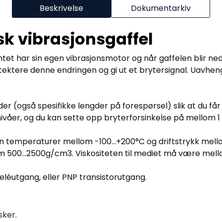
Beskrivelse
Dokumentarkiv
k vibrasjonsgaffel
tet har sin egen vibrasjonsmotor og når gaffelen blir ne
ektere denne endringen og gi ut et brytersignal. Uavhen
ngder (også spesifikke lengder på forespørsel) slik at du f
nivåer, og du kan sette opp bryterforsinkelse på mellom 1 
n temperaturer mellom -100...+200°C og driftstrykk mello
500...2500g/cm3. Viskositeten til mediet må være mellom
léutgang, eller PNP transistorutgang.
sker.