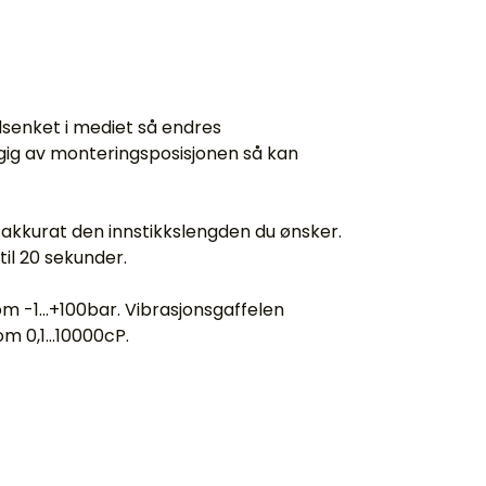
dsenket i mediet så endres
gig av monteringsposisjonen så kan
år akkurat den innstikkslengden du ønsker.
til 20 sekunder.
m -1...+100bar. Vibrasjonsgaffelen
 0,1...10000cP.