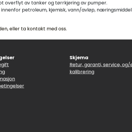
t overflyt av tanker og tørrkjøring av pumper.
r innenfor petroleum, kjemisk, vann/avløp, næringsmiddel 
en, eller ta kontakt med oss.
gelser
Skjema
vgift
Retur, garanti, service, og/e
ing
kalibrering
masjon
betingelser