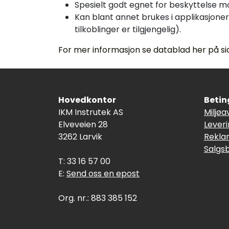
Spesielt godt egnet for beskyttelse mo
Kan blant annet brukes i applikasjone
tilkoblinger er tilgjengelig).
For mer informasjon se datablad her på sid
Hovedkontor
Betin
IKM Instrutek AS
Miljøa
Elveveien 28
Lever
3262 Larvik
Rekla
Salgs
T: 33 16 57 00
E:
Send oss en epost
Org. nr.: 883 385 152