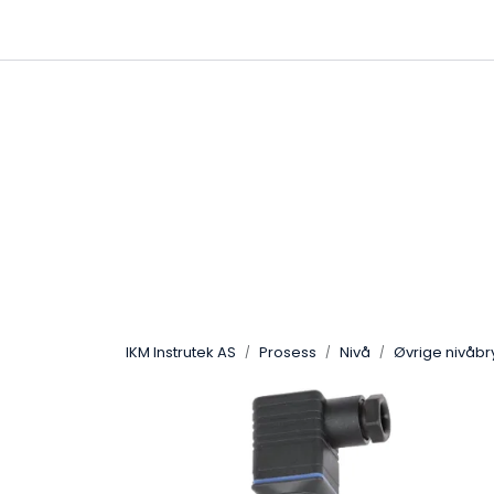
Skip to main content
|
|
Følg oss på Linkedin
Hjemmeside
IKM Instrutek AS
Prosess
Nivå
Øvrige nivåbr