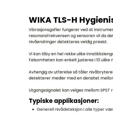
WIKA TLS-H Hygienis
Vibrasjonsgafler fungerer ved at instrumen
resonansfrekvensen og sensoren vil da det
nivåendringer detekteres veldig presist.
Vi kan tilby en hel rekke ulike innstikksle
Følsomheten kan enkelt justeres i 10 ulike 
Avhengig av utførelse så tåler nivåbrytere
detekterer medier med en densitet mellom 
Utgangssignalet kan velges mellom SPST re
Typiske applikasjoner:
Generell nivådeteksjon i alle typer væ