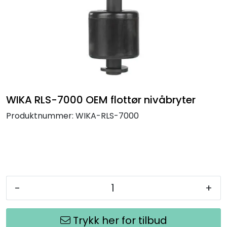
Termografi
Undervisning
Navigasjon & Kommunikasjon
Maskinvern & Instrumentering
WIKA RLS-7000 OEM flottør nivåbryter
Produktnummer:
WIKA-RLS-7000
Tilbehør
Kampanjer
Outlet
-
+
Trykk her for tilbud