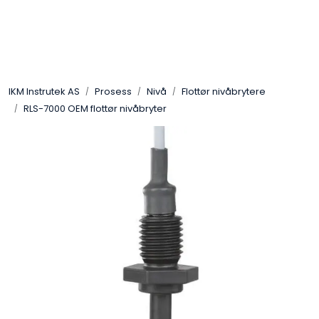
Skip to main content
Løsningssenter
IKM Instrutek AS
Prosess
Nivå
Flottør nivåbrytere
Elektro
RLS-7000 OEM flottør nivåbryter
Elektronikk
Prosess
Frekvensomformere
Miljø og sikkerhet
Kalibratorer