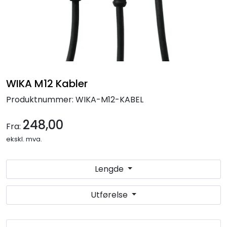
Termografi
Undervisning
Navigasjon & Kommunikasjon
WIKA M12 Kabler
Maskinvern & Instrumentering
Produktnummer:
WIKA-M12-KABEL
Tilbehør
248,00
Fra:
ekskl. mva.
Kampanjer
Lengde
Outlet
Utførelse