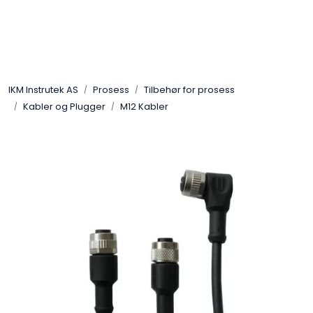
Skip to main content
Løsningssenter
IKM Instrutek AS
Prosess
Tilbehør for prosess
Elektro
Kabler og Plugger
M12 Kabler
Elektronikk
Prosess
Frekvensomformere
Miljø og sikkerhet
Kalibratorer