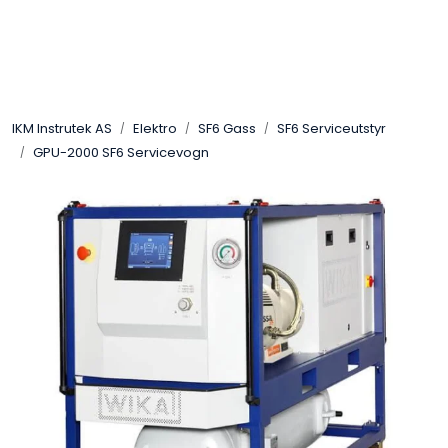
Skip to main content
Løsningssenter
IKM Instrutek AS
Elektro
SF6 Gass
SF6 Serviceutstyr
Elektro
GPU-2000 SF6 Servicevogn
Elektronikk
Prosess
Frekvensomformere
Miljø og sikkerhet
Kalibratorer