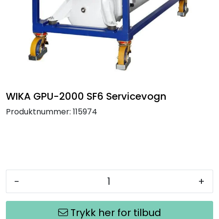
Termografi
Undervisning
Navigasjon & Kommunikasjon
Maskinvern & Instrumentering
WIKA GPU-2000 SF6 Servicevogn
Produktnummer:
115974
Tilbehør
Kampanjer
Outlet
-
+
Trykk her for tilbud