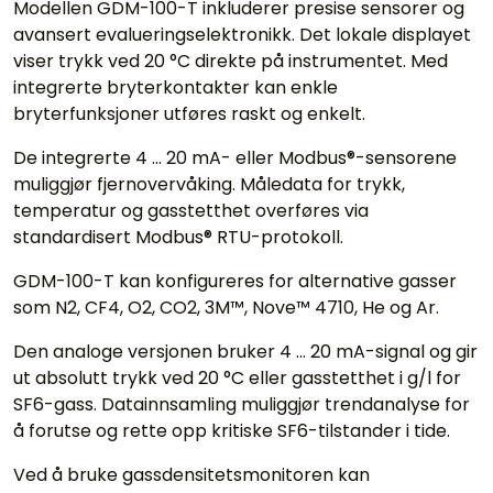
Modellen GDM-100-T inkluderer presise sensorer og
avansert evalueringselektronikk. Det lokale displayet
viser trykk ved 20 °C direkte på instrumentet. Med
integrerte bryterkontakter kan enkle
bryterfunksjoner utføres raskt og enkelt.
De integrerte 4 ... 20 mA- eller Modbus®-sensorene
muliggjør fjernovervåking. Måledata for trykk,
temperatur og gasstetthet overføres via
standardisert Modbus® RTU-protokoll.
GDM-100-T kan konfigureres for alternative gasser
som N2, CF4, O2, CO2, 3M™, Nove™ 4710, He og Ar.
Den analoge versjonen bruker 4 ... 20 mA-signal og gir
ut absolutt trykk ved 20 °C eller gasstetthet i g/l for
SF6-gass. Datainnsamling muliggjør trendanalyse for
å forutse og rette opp kritiske SF6-tilstander i tide.
Ved å bruke gassdensitetsmonitoren kan