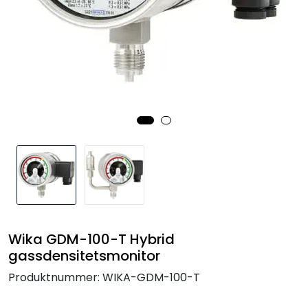
Termografi
Undervisning
Navigasjon & Kommunikasjon
Maskinvern & Instrumentering
Tilbehør
Kampanjer
Wika GDM-100-T Hybrid
Outlet
gassdensitetsmonitor
Produktnummer:
WIKA-GDM-100-T