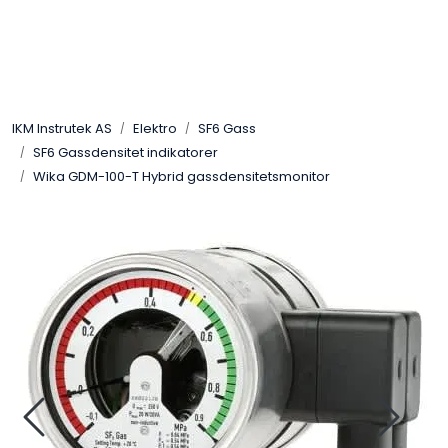
Skip to main content
Løsningssenter
IKM Instrutek AS
Elektro
SF6 Gass
Elektro
SF6 Gassdensitet indikatorer
Wika GDM-100-T Hybrid gassdensitetsmonitor
Elektronikk
Prosess
Frekvensomformere
Miljø og sikkerhet
Kalibratorer