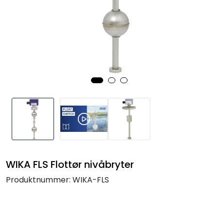
Termografi
Undervisning
Navigasjon & Kommunikasjon
Maskinvern & Instrumentering
Tilbehør
Kampanjer
WIKA FLS Flottør nivåbryter
Outlet
Produktnummer:
WIKA-FLS