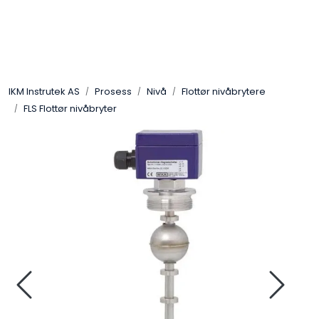
Skip to main content
Løsningssenter
IKM Instrutek AS
Prosess
Nivå
Flottør nivåbrytere
Elektro
FLS Flottør nivåbryter
Elektronikk
Prosess
Frekvensomformere
Miljø og sikkerhet
Kalibratorer