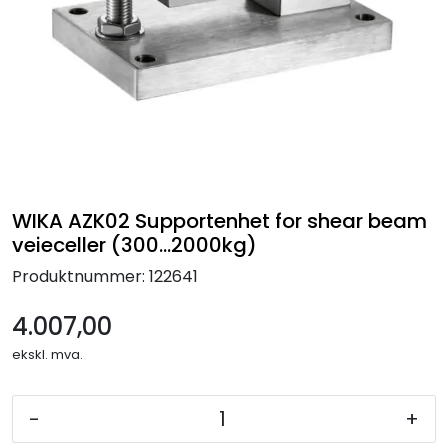
Termografi
Undervisning
Navigasjon & Kommunikasjon
Maskinvern & Instrumentering
WIKA AZK02 Supportenhet for shear beam
Tilbehør
veieceller (300...2000kg)
Produktnummer:
122641
Kampanjer
4.007,00
Outlet
ekskl. mva.
-
+