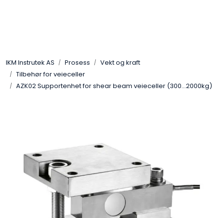
Skip to main content
Løsningssenter
IKM Instrutek AS
Prosess
Vekt og kraft
Elektro
Tilbehør for veieceller
AZK02 Supportenhet for shear beam veieceller (300...2000kg)
Elektronikk
Prosess
Frekvensomformere
Miljø og sikkerhet
Kalibratorer