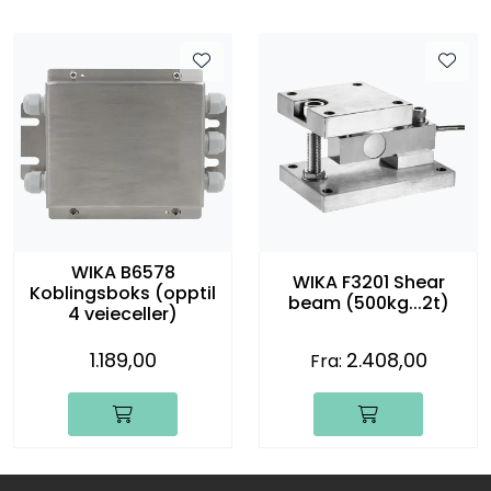
WIKA B6578
WIKA F3201 Shear
Koblingsboks (opptil
beam (500kg...2t)
4 veieceller)
1.189,00
2.408,00
Fra: