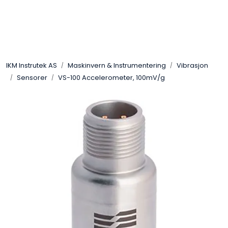
Skip to main content
Løsningssenter
IKM Instrutek AS
Maskinvern & Instrumentering
Vibrasjon
Elektro
Sensorer
VS-100 Accelerometer, 100mV/g
Elektronikk
Prosess
Frekvensomformere
Miljø og sikkerhet
Kalibratorer