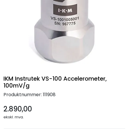
Termografi
Undervisning
Navigasjon & Kommunikasjon
Maskinvern & Instrumentering
Tilbehør
IKM Instrutek VS-100 Accelerometer,
100mV/g
Kampanjer
Produktnummer:
111908
Outlet
2.890,00
ekskl. mva.