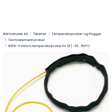
Skip to main content
Løsningssenter
IKM Instrutek AS
Tilbehør
Temperaturprober og Plugger
Elektro
Termoelement prober
80PK-11 Velcro temperaturprobe 1m (K) -30...150°C
Elektronikk
Prosess
Frekvensomformere
Miljø og sikkerhet
Kalibratorer