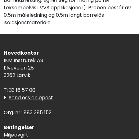
borrelåsfesting. Egner seg for måling på rør
(eksempelvis i VVS applikasjoner). Proben består av
0,5m måleledning og 0,5m langt borrelås
isolasjonsmateriale.
Hovedkontor
IKM Instrutek AS
Elveveien 28
3262 Larvik
T: 33 16 57 00
E:
Send oss en epost
Org. nr.: 883 385 152
Betingelser
Miljøavgift