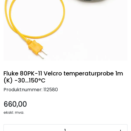
Termografi
Undervisning
Navigasjon & Kommunikasjon
Maskinvern & Instrumentering
Tilbehør
Fluke 80PK-11 Velcro temperaturprobe 1m
(K) -30...150°C
Kampanjer
Produktnummer:
112580
Outlet
660,00
ekskl. mva.