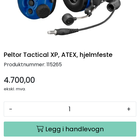
Termografi
Undervisning
Navigasjon & Kommunikasjon
Peltor Tactical XP, ATEX, hjelmfeste
Maskinvern & Instrumentering
Produktnummer:
115265
Tilbehør
4.700,00
ekskl. mva.
Kampanjer
-
+
Outlet
Legg i handlevogn