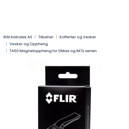
Skip to main content
Løsningssenter
IKM Instrutek AS
Tilbehør
Kofferter og Vesker
Elektro
Vesker og Oppheng
TA50 Magnetoppheng for DMxxx og IM7x serien
Elektronikk
Prosess
Frekvensomformere
Miljø og sikkerhet
Kalibratorer