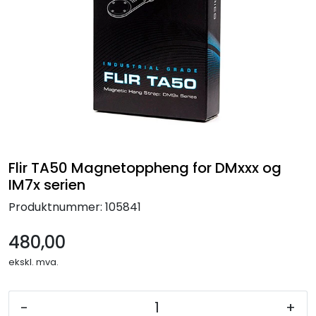
Termografi
Undervisning
Navigasjon & Kommunikasjon
Maskinvern & Instrumentering
Flir TA50 Magnetoppheng for DMxxx og
Tilbehør
IM7x serien
Produktnummer:
105841
Kampanjer
480,00
Outlet
ekskl. mva.
-
+